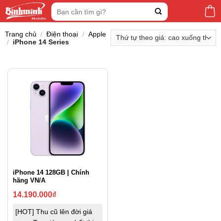
Skip
Tìm
to
kiếm:
content
Trang chủ
/
Điện thoại
/
Apple
/
iPhone 14 Series
iPhone 14 128GB | Chính
hãng VN/A
14.190.000
₫
[HOT] Thu cũ lên đời giá