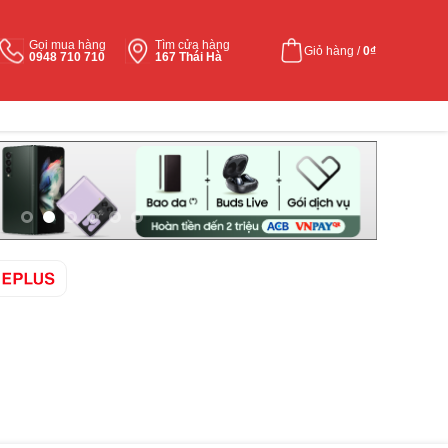
Gọi mua hàng
Tìm cửa hàng
Giỏ hàng /
0
₫
0948 710 710
167 Thái Hà