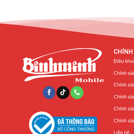
CHÍNH 
Điều kho
Chính sác
Chính sá
Chính sá
Chính sác
Chính sác
Liên hệ