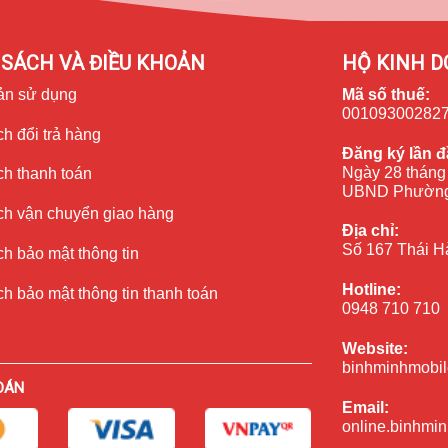
SÁCH VÀ ĐIỀU KHOẢN
HỘ KINH D
ản sử dụng
Mã số thuế:
00109300282
h đổi trả hàng
Đăng ký lần đ
Ngày 28 tháng
ch thanh toán
UBND Phường
ch vận chuyển giao hàng
Địa chỉ:
Số 167 Thái H
h bảo mật thông tin
Hotline:
h bảo mật thông tin thanh toán
0948 710 710
48MP với nhiều tính năng cao cấp như Cinematic mode, Action
e đều là 12MP kết hợp với cảm biến đo độ sâu LiDAR. Camera
Website:
ảnh, video tuyệt vời. Nếu bạn phát hiện thấy trên camera như
binhminhmobil
 iPhone 14 Pro mới để máy có thể hoạt động ổn định trở lại.
OÁN
Email:
hình ảnh?
online.binhmi