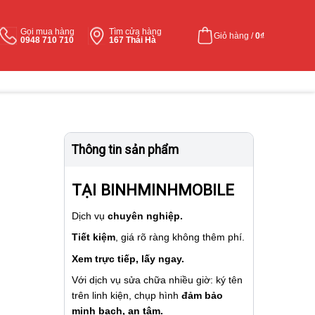
Gọi mua hàng
Tìm cửa hàng
Giỏ hàng /
0
₫
0948 710 710
167 Thái Hà
Thông tin sản phẩm
TẠI BINHMINHMOBILE
Dịch vụ
chuyên nghiệp.
Tiết kiệm
, giá rõ ràng không thêm phí.
Xem trực tiếp, lấy ngay.
Với dịch vụ sửa chữa nhiều giờ: ký tên
trên linh kiện, chụp hình
đảm bảo
minh bạch, an tâm.