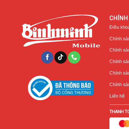
CHÍNH 
Điều kho
Chính sác
Chính sá
Chính sá
Chính sác
Chính sác
Điểm nâng cấp đáng giá là camera chính được nâng lên 
mode trong quay video. Các camera góc siêu rộng và tel
Liên hệ
trước cũng có thông số 12MP. Tất cả đều cho chất lượng 
không rõ nét, mờ, nhòe,… là lúc bạn nên thay camera cho
THANH T
Thay Camera liệu có ảnh hưởng đến chất lượng 