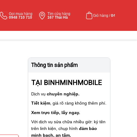
Gọi mua hàng
Tìm cửa hàng
Giỏ hàng /
0
₫
0948 710 710
167 Thái Hà
Thông tin sản phẩm
TẠI BINHMINHMOBILE
Dịch vụ
chuyên nghiệp.
Tiết kiệm
, giá rõ ràng không thêm phí.
Xem trực tiếp, lấy ngay.
Với dịch vụ sửa chữa nhiều giờ: ký tên
trên linh kiện, chụp hình
đảm bảo
minh bạch, an tâm.