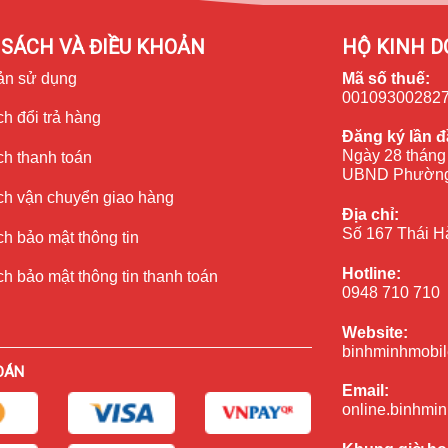
ấp so với các thế hệ tiền nhiệm. Máy sở hữu camera sau có độ
1.8. Bên cạnh đó là nhiều tính năng chụp ảnh thông minh như khả
SÁCH VÀ ĐIỀU KHOẢN
HỘ KINH D
ản sử dụng
Mã số thuế:
ỗi
00109300282
h đổi trả hàng
ên iPhone 7 của bạn hoạt động không ổn định. Điều này không
Đăng ký lần đ
ắc quan trọng. Vậy đâu là dấu hiệu phổ biến nhất khi
camera ip
Ngày 28 tháng
ch thanh toán
UBND Phường
ch vận chuyển giao hàng
Địa chỉ:
Số 167 Thái H
h bảo mật thông tin
àu đen
Hotline:
h bảo mật thông tin thanh toán
0948 710 710
không thật
Website:
binhminhmobil
OÁN
Email:
online.binhmi