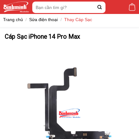
Skip
Tìm
to
kiếm:
content
Trang chủ
/
Sửa điện thoại
/
Thay Cáp Sạc
Cáp Sạc iPhone 14 Pro Max