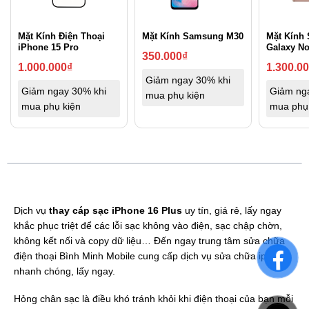
Mặt Kính Điện Thoại
Mặt Kính Samsung M30
Mặt Kính
iPhone 15 Pro
Galaxy No
350.000
₫
1.000.000
₫
1.300.0
Giảm ngay 30% khi
Giảm ngay 30% khi
Giảm ng
mua phụ kiện
mua phụ kiện
mua phụ
Dịch vụ
thay cáp sạc iPhone 16 Plus
uy tín, giá rẻ, lấy ngay
khắc phục triệt để các lỗi sạc không vào điện, sạc chập chờn,
không kết nối và copy dữ liệu… Đến ngay trung tâm sửa chữa
điện thoại Bình Minh Mobile cung cấp dịch vụ sửa chữa iphone
nhanh chóng, lấy ngay.
Hỏng chân sạc là điều khó tránh khỏi khi điện thoại của bạn mỗi