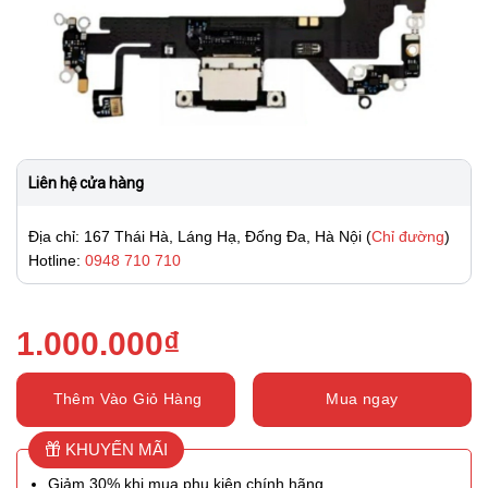
Liên hệ cửa hàng
Địa chỉ: 167 Thái Hà, Láng Hạ, Đống Đa, Hà Nội (
Chỉ đường
)
Hotline:
0948 710 710
1.000.000
₫
Thêm Vào Giỏ Hàng
Mua ngay
KHUYẾN MÃI
Giảm 30% khi mua phụ kiện chính hãng