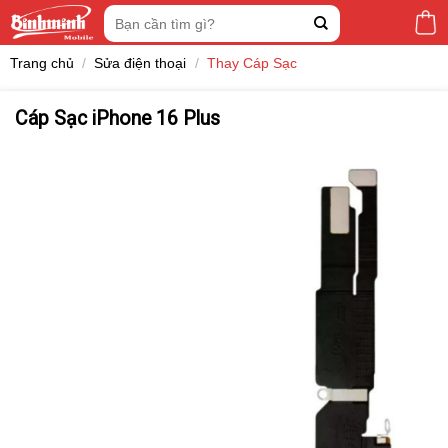
Skip
Tìm
to
kiếm:
content
Trang chủ
/
Sửa điện thoại
/
Thay Cáp Sạc
Cáp Sạc iPhone 16 Plus