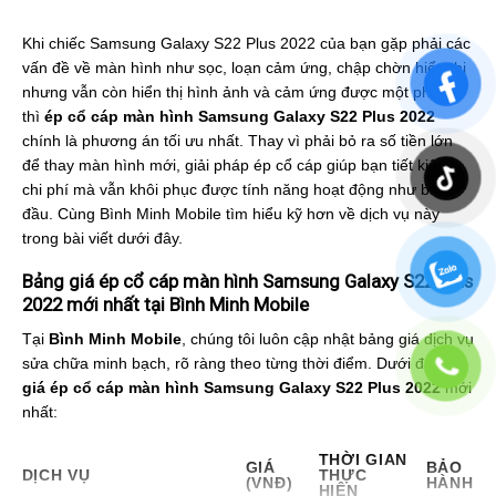
Khi chiếc Samsung Galaxy S22 Plus 2022 của bạn gặp phải các
vấn đề về màn hình như sọc, loạn cảm ứng, chập chờn hiển thị
nhưng vẫn còn hiển thị hình ảnh và cảm ứng được một phần,
thì
ép cổ cáp màn hình Samsung Galaxy S22 Plus 2022
chính là phương án tối ưu nhất. Thay vì phải bỏ ra số tiền lớn
để thay màn hình mới, giải pháp ép cổ cáp giúp bạn tiết kiệm
chi phí mà vẫn khôi phục được tính năng hoạt động như ban
đầu. Cùng Bình Minh Mobile tìm hiểu kỹ hơn về dịch vụ này
trong bài viết dưới đây.
Bảng giá ép cổ cáp màn hình Samsung Galaxy S22 Plus
2022 mới nhất tại Bình Minh Mobile
Tại
Bình Minh Mobile
, chúng tôi luôn cập nhật bảng giá dịch vụ
sửa chữa minh bạch, rõ ràng theo từng thời điểm. Dưới đây là
giá ép cổ cáp màn hình Samsung Galaxy S22 Plus 2022
mới
nhất:
THỜI GIAN
GIÁ
BẢO
DỊCH VỤ
THỰC
(VNĐ)
HÀNH
HIỆN