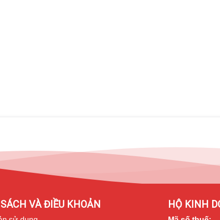
SÁCH VÀ ĐIỀU KHOẢN
HỘ KINH D
ản sử dụng
Mã số thuế: