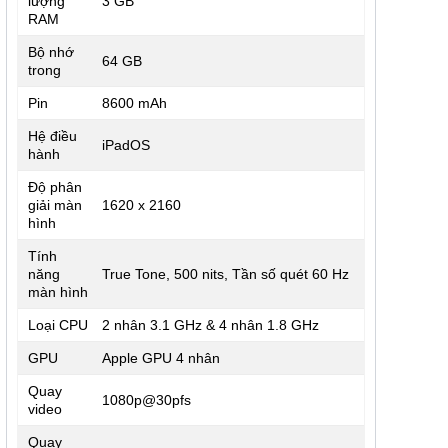
lượng
3 GB
RAM
Bộ nhớ
64 GB
trong
Pin
8600 mAh
Hệ điều
iPadOS
hành
Độ phân
giải màn
1620 x 2160
hình
Tính
năng
True Tone, 500 nits, Tần số quét 60 Hz
màn hình
Loại CPU
2 nhân 3.1 GHz & 4 nhân 1.8 GHz
GPU
Apple GPU 4 nhân
Quay
1080p@30pfs
video
Quay