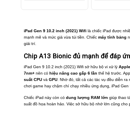
iPad Gen 9 10.2 inch (2021) Wifi
là chiếc iPad được nhiề
mạnh mẽ và mức giá vừa túi tiền. Chiếc
máy tính bảng
n
giải trí.
Chip A13 Bionic đủ mạnh để đáp ứn
iPad Gen 9 10.2 inch (2021) Wifi sở hữu bộ vi xử lý
Apple
7nm+
nên có
hiệu năng cao gấp 6 lần
thế hệ trước. App
suất CPU
và
GPU
. Nhờ đó, tất cả các tác vụ đều diễn 
chơi game hay chậm chí chạy nhiều ứng dụng, iPad Gen 9
Chiếc iPad này còn có
dung lượng RAM lớn
giúp thao 
suất đồ họa hoàn hảo. Việc sở hữu bộ nhớ lớn cũng cho ph