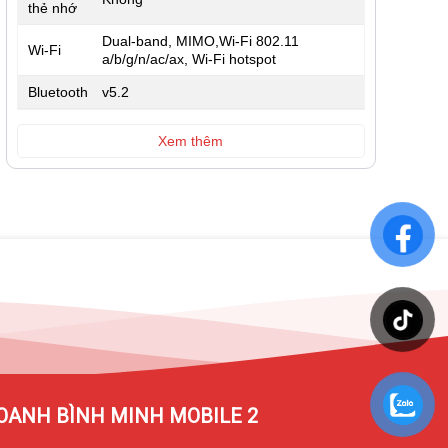
thẻ nhớ
Dual-band, MIMO,Wi-Fi 802.11
Wi-Fi
a/b/g/n/ac/ax, Wi-Fi hotspot
Bluetooth
v5.2
Xem thêm
OANH BÌNH MINH MOBILE 2