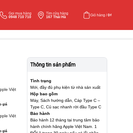
Gọi mua hàng
Tìm cửa hàng
Giỏ hàng /
0
₫
0948 710 710
167 Thái Hà
Thông tin sản phẩm
Tình trạng
Mới, đầy đủ phụ kiện từ nhà sản xuất
pple Việt
Hộp bao gồm
Máy, Sách hướng dẫn, Cáp Type C –
o giá
Type C, Củ sạc nhanh rời đầu Type C
Bảo hành
pple Việt
Bảo hành 12 tháng tại trung tâm bảo
hành chính hãng Apple Việt Nam. 1
o giá
ĐỔI 1 trong 30 ngày nếu có lỗi phần