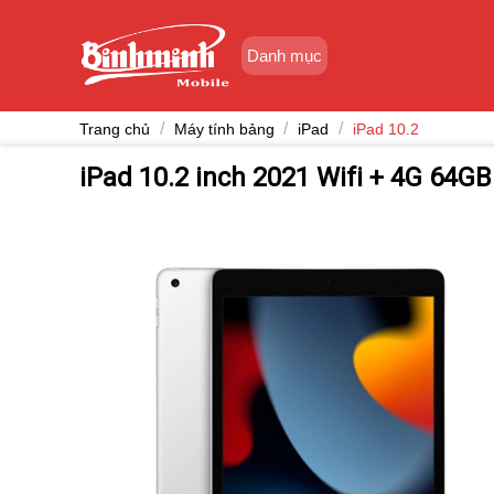
Skip
to
Danh mục
content
/
/
/
Trang chủ
Máy tính bảng
iPad
iPad 10.2
iPad 10.2 inch 2021 Wifi + 4G 64G