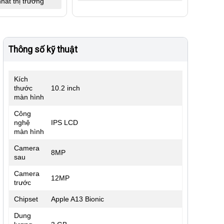
hất thị trường
Thông số kỹ thuật
Kích
thước
10.2 inch
màn hình
Công
nghệ
IPS LCD
màn hình
Camera
8MP
sau
Camera
12MP
trước
Chipset
Apple A13 Bionic
Dung