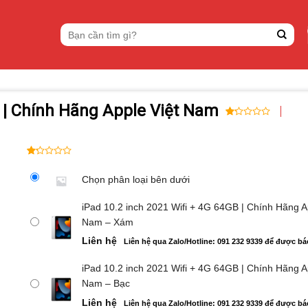
Tìm
kiếm:
B | Chính Hãng Apple Việt Nam
1.00
3
trên
5
dựa
1.00
3
trên
trên
Chọn phân loại bên dưới
đánh
5
giá
dựa
iPad 10.2 inch 2021 Wifi + 4G 64GB | Chính Hãng A
trên
Nam – Xám
đánh
giá
Liên hệ
Liên hệ qua Zalo/Hotline: 091 232 9339 để được bá
iPad 10.2 inch 2021 Wifi + 4G 64GB | Chính Hãng A
Nam – Bạc
Liên hệ
Liên hệ qua Zalo/Hotline: 091 232 9339 để được bá