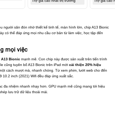
Trợ giá cao nhất thị trường
Trợ giá cao n
u người săn đón nhờ thiết kế tinh tế, màn hình lớn, chip A13 Bionic
ày có thể đáp ứng mọi nhu cầu cơ bản từ làm việc, học tập đến
g mọi việc
 A13 Bionic
mạnh mẽ. Con chip này được sản xuất trên tiến trình
le cũng tuyên bố A13 Bionic trên iPad mới
cải thiện 20% hiệu
ra một cách mượt mà, nhanh chóng. Từ xem phim, lướt web cho đến
 10.2 inch (2021) Wifi đều đáp ứng xuất sắc.
tác đa nhiệm nhanh nhạy hơn. GPU mạnh mẽ cũng mang tới hiệu
ép lưu trữ dữ liệu thoải mái.