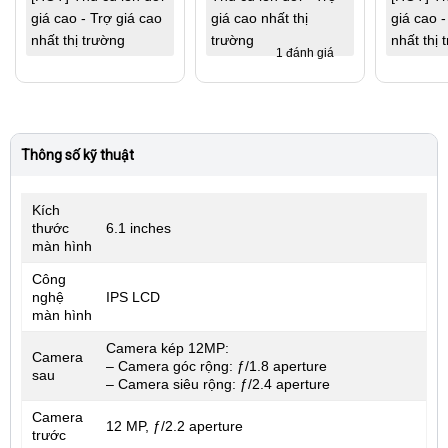
giá cao - Trợ giá cao
giá cao nhất thị
giá cao -
nhất thị trường
trường
nhất thị 
1 đánh giá
Thông số kỹ thuật
Kích
thước
6.1 inches
màn hình
Công
nghệ
IPS LCD
màn hình
Camera kép 12MP:
Camera
– Camera góc rộng: ƒ/1.8 aperture
sau
– Camera siêu rộng: ƒ/2.4 aperture
Camera
12 MP, ƒ/2.2 aperture
trước