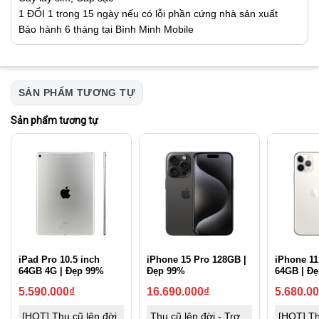
1 ĐỔI 1 trong 15 ngày nếu có lỗi phần cứng nhà sản xuất
Bảo hành 6 tháng tại Bình Minh Mobile
SẢN PHẨM TƯƠNG TỰ
Sản phẩm tương tự
iPad Pro 10.5 inch
iPhone 15 Pro 128GB |
iPhone 11
64GB 4G | Đẹp 99%
Đẹp 99%
64GB | Đ
5.590.000
₫
16.690.000
₫
5.680.0
[HOT] Thu cũ lên đời
Thu cũ lên đời - Trợ
[HOT] Th