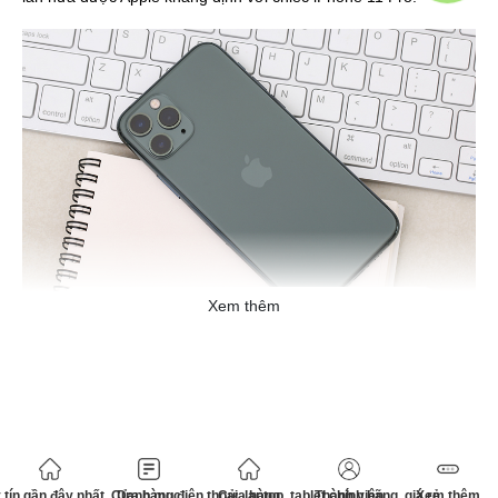
Xem thêm
Chiếc iPhone này được nâng cấp lên con chip Apple A13 Bionic
mới nhất mang lại cho bạn sức mạnh mà theo Apple là vượt xa
những chiếc flagship Android có mặt trên thị trường hiện nay.
tín gần đây nhất. Cửa hàng điện thoại, laptop, tablet chính hãng, giá rẻ
Danh mục
Cửa hàng
Thành viên
Xem thêm