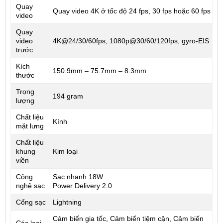
Quay
Quay video 4K ở tốc độ 24 fps, 30 fps hoặc 60 fps
video
Quay
video
4K@24/30/60fps, 1080p@30/60/120fps, gyro-EIS
trước
Kích
150.9mm – 75.7mm – 8.3mm
thước
Trọng
194 gram
lượng
Chất liệu
Kính
mặt lưng
Chất liệu
khung
Kim loại
viền
Công
Sạc nhanh 18W
nghệ sạc
Power Delivery 2.0
Cổng sạc
Lightning
Cảm biến gia tốc, Cảm biến tiệm cận, Cảm biến
Các loại