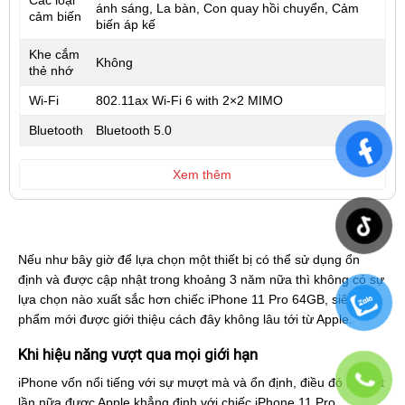
ánh sáng, La bàn, Con quay hồi chuyển, Cảm
cảm biến
biến áp kế
Khe cắm
Không
thẻ nhớ
Wi-Fi
802.11ax Wi‑Fi 6 with 2×2 MIMO
Bluetooth
Bluetooth 5.0
Xem thêm
Nếu như bây giờ để lựa chọn một thiết bị có thể sử dụng ổn
định và được cập nhật trong khoảng 3 năm nữa thì không có sự
lựa chọn nào xuất sắc hơn chiếc iPhone 11 Pro 64GB, siêu
phẩm mới được giới thiệu cách đây không lâu tới từ Apple.
Khi hiệu năng vượt qua mọi giới hạn
iPhone vốn nổi tiếng với sự mượt mà và ổn định, điều đó lại một
lần nữa được Apple khẳng định với chiếc iPhone 11 Pro.