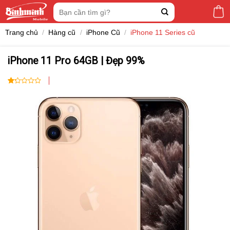
Skip
Tìm
to
kiếm:
content
Trang chủ
/
Hàng cũ
/
iPhone Cũ
/
iPhone 11 Series cũ
iPhone 11 Pro 64GB | Đẹp 99%
1.00
7
trên
5
dựa
trên
đánh
giá