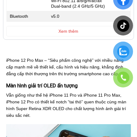
Wi-Fi 802.11 a/b/g/n/ac/ax
Dual-band (2.4 GHz/5 GHz)
Bluetooth
v5.0
Xem thêm
iPhone 12 Pro Max – “Siêu phẩm công nghệ” với nhiều nâng
cấp mạnh mẽ về thiết kế, cấu hình và hiệu năng, khẳng định
đẳng cấp thời thượng trên thị trường smartphone cao cấp.
Màn hình giải trí OLED ấn tượng
Vẫn giống như thế hệ iPhone 11 Pro và iPhone 11 Pro Max,
iPhone 12 Pro có thiết kế notch “tai thỏ” quen thuộc cùng màn
hình Super Retina XDR OLED cho chất lượng hình ảnh giải trí
siêu sắc nét.