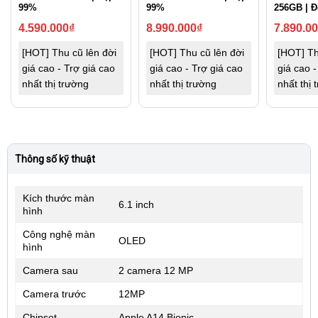
99%
99%
256GB | 
4.590.000
₫
8.990.000
₫
7.890.0
[HOT] Thu cũ lên đời
[HOT] Thu cũ lên đời
[HOT] Th
giá cao - Trợ giá cao
giá cao - Trợ giá cao
giá cao -
nhất thị trường
nhất thị trường
nhất thị 
Thông số kỹ thuật
Kích thước màn
6.1 inch
hình
Công nghệ màn
OLED
hình
Camera sau
2 camera 12 MP
Camera trước
12MP
Chipset
Apple A14 Bionic