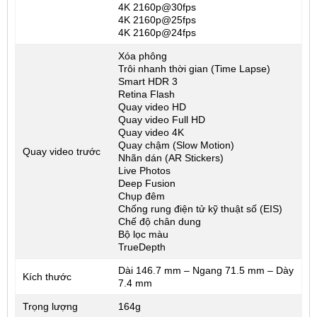
4K 2160p@30fps
4K 2160p@25fps
4K 2160p@24fps
Xóa phông
Trôi nhanh thời gian (Time Lapse)
Smart HDR 3
Retina Flash
Quay video HD
Quay video Full HD
Quay video 4K
Quay chậm (Slow Motion)
Quay video trước
Nhãn dán (AR Stickers)
Live Photos
Deep Fusion
Chụp đêm
Chống rung điện tử kỹ thuật số (EIS)
Chế độ chân dung
Bộ lọc màu
TrueDepth
Dài 146.7 mm – Ngang 71.5 mm – Dày
Kích thước
7.4 mm
Trọng lượng
164g