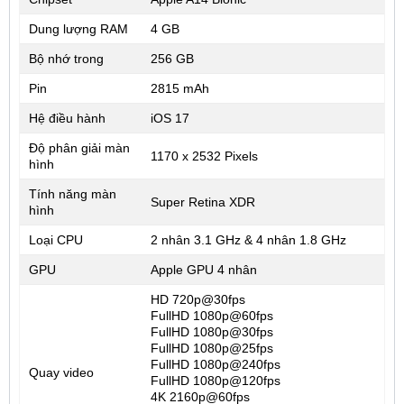
Dung lượng RAM
4 GB
Bộ nhớ trong
256 GB
Pin
2815 mAh
Hệ điều hành
iOS 17
Độ phân giải màn
1170 x 2532 Pixels
hình
Tính năng màn
Super Retina XDR
hình
Loại CPU
2 nhân 3.1 GHz & 4 nhân 1.8 GHz
GPU
Apple GPU 4 nhân
HD 720p@30fps
FullHD 1080p@60fps
FullHD 1080p@30fps
FullHD 1080p@25fps
FullHD 1080p@240fps
Quay video
FullHD 1080p@120fps
4K 2160p@60fps