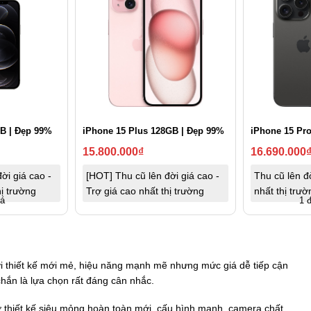
B | Đẹp 99%
iPhone 15 Plus 128GB | Đẹp 99%
iPhone 15 Pr
15.800.000
₫
16.690.000
ời giá cao -
[HOT] Thu cũ lên đời giá cao -
Thu cũ lên đờ
hị trường
Trợ giá cao nhất thị trường
nhất thị trườ
iá
1 
i thiết kế mới mẻ, hiệu năng mạnh mẽ nhưng mức giá dễ tiếp cận
hắn là lựa chọn rất đáng cân nhắc.
thiết kế siêu mỏng hoàn toàn mới, cấu hình mạnh, camera chất