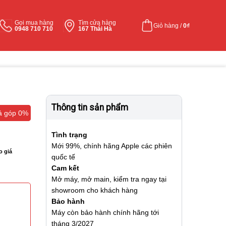
Gọi mua hàng
Tìm cửa hàng
Giỏ hàng /
0
₫
0948 710 710
167 Thái Hà
Thông tin sản phẩm
ả góp 0%
ả góp 0%
Tình trạng
Mới 99%, chính hãng Apple các phiên
o giá
quốc tế
Cam kết
Mở máy, mở main, kiểm tra ngay tại
showroom cho khách hàng
Bảo hành
Máy còn bảo hành chính hãng tới
tháng 3/2027