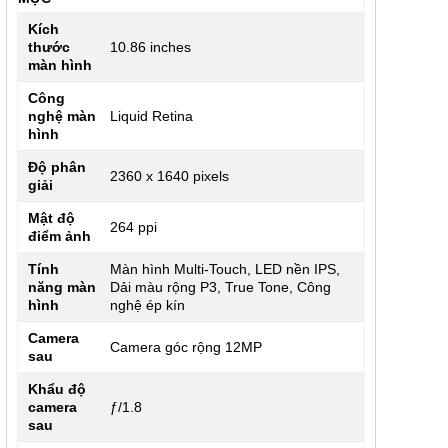
Kích
thước
10.86 inches
màn hình
Công
nghệ màn
Liquid Retina
hình
Độ phân
2360 x 1640 pixels
giải
Mật độ
264 ppi
điểm ảnh
Tính
Màn hình Multi-Touch, LED nền IPS,
năng màn
Dải màu rộng P3, True Tone, Công
hình
nghệ ép kín
Camera
Camera góc rộng 12MP
sau
Khẩu độ
camera
ƒ/1.8
sau