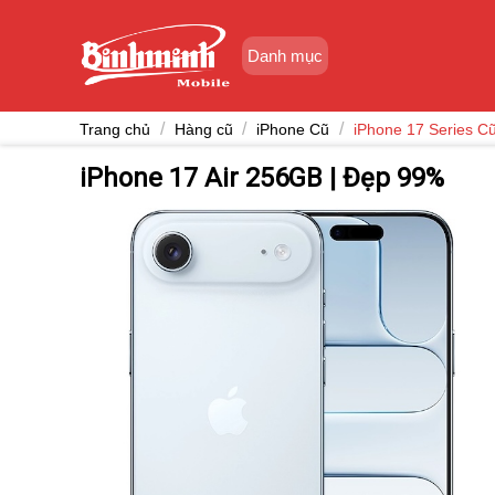
Skip
to
Danh mục
content
/
/
/
Trang chủ
Hàng cũ
iPhone Cũ
iPhone 17 Series C
iPhone 17 Air 256GB | Đẹp 99%