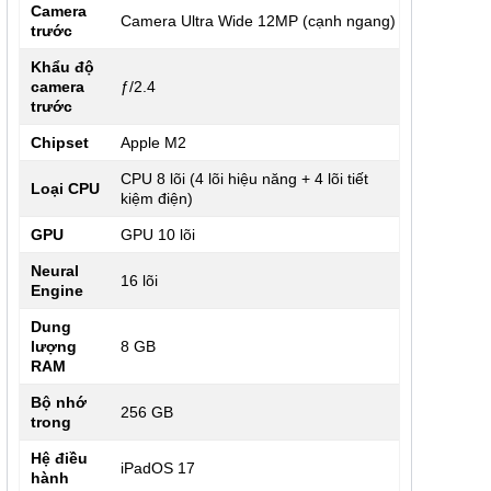
Camera
Camera Ultra Wide 12MP (cạnh ngang)
trước
Khẩu độ
camera
ƒ/2.4
trước
Chipset
Apple M2
CPU 8 lõi (4 lõi hiệu năng + 4 lõi tiết
Loại CPU
kiệm điện)
GPU
GPU 10 lõi
Neural
16 lõi
Engine
Dung
lượng
8 GB
RAM
Bộ nhớ
256 GB
trong
Hệ điều
iPadOS 17
hành