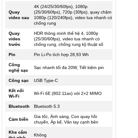
4K (24/25/30/60fps), 1080p
Quay
(25/30/60fps), 720p (30fps), quay chậm
video sau
1080p (120/240fps), video tua nhanh có
chống rung
Quay
HDR thông minh thế hệ 4, 1080p
video
(25/30/60fps), video tua nhanh có
trước
chống rung, chống rung kỹ thuật số
Pin
Pin Li-Po tích hợp 28,93 Wh
Công
Sạc nhanh tối đa 20W, Tiết kiệm pin
nghệ sạc
Cổng sạc
USB Type-C
Kết nối
Wi-Fi 6E (802.11ax) với 2×2 MIMO
Wi-Fi
Bluetooth
Bluetooth 5.3
Gia tốc, Ánh sáng, Con quay hồi
Cảm biến
chuyển, Áp kế, Vân tay cạnh bên
Khe cắm
Không
thẻ nhớ