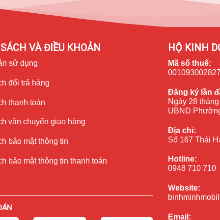
SÁCH VÀ ĐIỀU KHOẢN
HỘ KINH D
ản sử dụng
Mã số thuế:
00109300282
h đổi trả hàng
Đăng ký lần đ
Ngày 28 tháng
ch thanh toán
UBND Phường
ch vận chuyển giao hàng
Địa chỉ:
Số 167 Thái H
h bảo mật thông tin
Hotline:
h bảo mật thông tin thanh toán
0948 710 710
 số quét cao. Từ xem phim, lướt mạng xã hội cho tới chơi game,
Website:
binhminhmobil
OÁN
giúp bạn tận hưởng gần như đầy đủ trải nghiệm hình ảnh của một
Email: