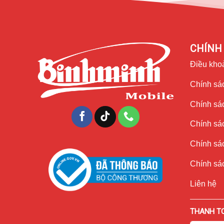
CHÍNH 
Điều kho
Chính sác
Chính sá
Chính sá
Chính sác
Chính sác
Mọi thao tác vuốt chạm đều trở nên mượt mà hơn nhờ tần
Liên hệ
mọi trải nghiệm đều được nâng lên rõ rệt.
THANH T
Việc lựa chọn một chiếc
iPhone 17 Air 256GB | Đẹp 99%