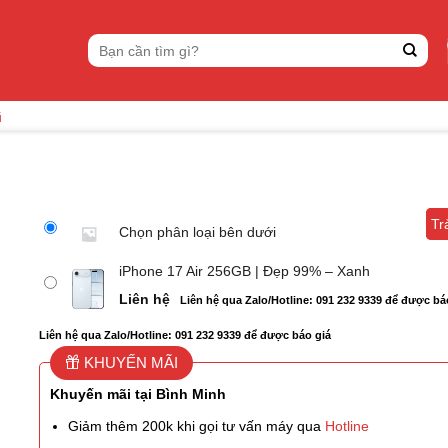
Tìm
kiếm:
ũ
Tr
Tr
Chọn phân loại bên dưới
iPhone 17 Air 256GB | Đẹp 99% – Xanh
Liên hệ
Liên hệ qua Zalo/Hotline: 091 232 9339 để được bá
Liên hệ qua Zalo/Hotline: 091 232 9339 để được báo giá
KHUYẾN MÃI
Khuyến mãi tại Bình Minh
Giảm thêm 200k khi gọi tư vấn máy qua
Hotline