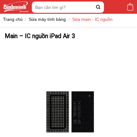
Skip
Tìm
to
kiếm:
content
Trang chủ
/
Sửa máy tính bảng
/
Sửa main - IC nguồn
Main – IC nguồn iPad Air 3