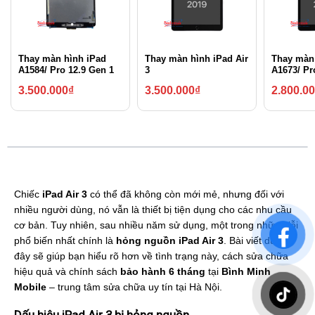
Thay màn hình iPad
Thay màn hình iPad Air
Thay màn
A1584/ Pro 12.9 Gen 1
3
A1673/ Pr
3.500.000
₫
3.500.000
₫
2.800.0
Chiếc
iPad Air 3
có thể đã không còn mới mẻ, nhưng đối với
nhiều người dùng, nó vẫn là thiết bị tiện dụng cho các nhu cầu
cơ bản. Tuy nhiên, sau nhiều năm sử dụng, một trong những lỗi
phổ biến nhất chính là
hỏng nguồn iPad Air 3
. Bài viết dưới
đây sẽ giúp bạn hiểu rõ hơn về tình trạng này, cách sửa chữa
hiệu quả và chính sách
bảo hành 6 tháng
tại
Bình Minh
Mobile
– trung tâm sửa chữa uy tín tại Hà Nội.
Dấu hiệu iPad Air 3 bị hỏng nguồn