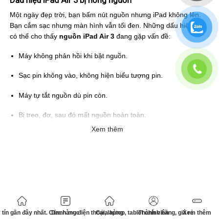
Một ngày đẹp trời, bạn bấm nút nguồn nhưng iPad không lên.
Bạn cắm sạc nhưng màn hình vẫn tối đen. Những dấu hiệu sau
có thể cho thấy
nguồn iPad Air 3
đang gặp vấn đề:
Máy không phản hồi khi bật nguồn.
Sạc pin không vào, không hiện biểu tượng pin.
Máy tự tắt nguồn dù pin còn.
Bị treo, đơ, sau đó mất nguồn hoàn toàn.
Xem thêm
Khi xuất hiện những dấu hiệu này, rất có thể iPad của bạn bị lỗi
IC nguồn, chập mạch, hoặc hỏng bo mạch chính. Để tránh làm
tình trạng nặng hơn, bạn nên mang máy đến
trung tâm sửa
chữa uy tín
để kiểm tra.
Nguyên nhân khiến nguồn iPad Air 3 bị hỏng
Có nhiều lý do dẫn đến lỗi nguồn, nhưng phổ biến nhất là do:
tín gần đây nhất. Cửa hàng điện thoại, laptop, tablet chính hãng, giá rẻ
Danh mục
Cửa hàng
Thành viên
Xem thêm