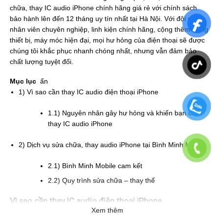
chữa, thay IC audio iPhone chính hãng giá rẻ với chính sách
bảo hành lên đến 12 tháng uy tín nhất tại Hà Nội. Với đội ngũ
nhân viên chuyên nghiệp, linh kiện chính hãng, cộng thêm trang
thiết bị, máy móc hiện đại, mọi hư hỏng của điện thoại sẽ được
chúng tôi khắc phục nhanh chóng nhất, nhưng vẫn đảm bảo
chất lượng tuyệt đối.
Mục lục
ẩn
1)
Vì sao cần thay IC audio điện thoại iPhone
1.1)
Nguyên nhân gây hư hỏng và khiến bạn cần
thay IC audio iPhone
2)
Dịch vụ sửa chữa, thay audio iPhone tại Bình Minh Mobile
2.1)
Bình Minh Mobile cam kết
2.2)
Quy trình sửa chữa – thay thế
Vì sao cần thay IC audio điện thoại iPhone
Xem thêm
iPhone của Apple đã cho ra mắt rất nhiều series điện thoại