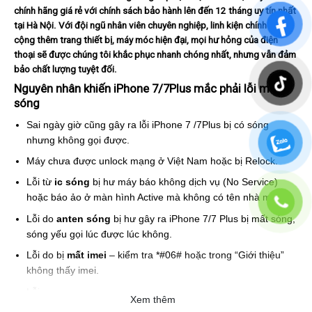
chính hãng giá rẻ với chính sách bảo hành lên đến 12 tháng uy tín nhất
tại Hà Nội. Với đội ngũ nhân viên chuyên nghiệp, linh kiện chính hãng,
cộng thêm trang thiết bị, máy móc hiện đại, mọi hư hỏng của điện
thoại sẽ được chúng tôi khắc phục nhanh chóng nhất, nhưng vẫn đảm
bảo chất lượng tuyệt đối.
Nguyên nhân khiến iPhone 7/7Plus mắc phải lỗi mất
sóng
Sai ngày giờ cũng gây ra lỗi iPhone 7 /7Plus bị có sóng
nhưng không gọi được.
Máy chưa được unlock mạng ở Việt Nam hoặc bị Relock.
Lỗi từ
ic sóng
bị hư máy báo không dịch vụ (No Service)
hoặc báo ảo ở màn hình Active mà không có tên nhà mạng.
Lỗi do
anten sóng
bị hư gây ra iPhone 7/7 Plus bị mất sóng,
sóng yếu gọi lúc được lúc không.
Lỗi do bị
mất imei
– kiểm tra *#06# hoặc trong “Giới thiệu”
không thấy imei.
Lỗi do bị hư
ổ sim
, báo không sim (No Sim).
Xem thêm