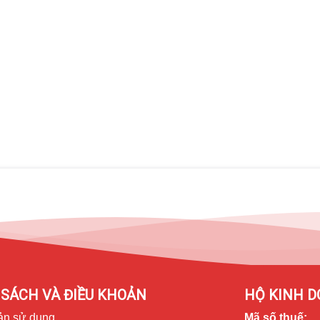
à do
y mực.
 nhưng bạn chỉ cần sửa chữa lại giá rẻ hơn rất nhiều. Sau đây là
n tham khảo:
 mạnh nhưng hình ảnh vẫn hiển thị và cảm ứng vẫn sử dụng bình
h bên ngoài là được, bạn tham khảo bảng giá tại thay mặt kính
SÁCH VÀ ĐIỀU KHOẢN
HỘ KINH D
ản sử dụng
Mã số thuế: