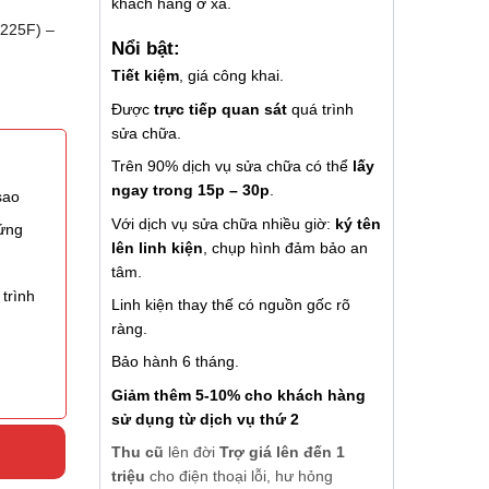
khách hàng ở xa.
225F) –
Nổi bật:
Tiết kiệm
, giá công khai.
Được
trực tiếp quan sát
quá trình
sửa chữa.
Trên 90% dịch vụ sửa chữa có thể
lấy
ngay trong 15p – 30p
.
sao
Với dịch vụ sửa chữa nhiều giờ:
ký tên
 ứng
lên linh kiện
, chụp hình đảm bảo an
tâm.
trình
Linh kiện thay thế có nguồn gốc rõ
ràng.
Bảo hành 6 tháng.
Giảm thêm 5-10% cho khách hàng
sử dụng từ dịch vụ thứ 2
Thu cũ
lên đời
Trợ giá lên đến 1
triệu
cho điện thoại lỗi, hư hỏng