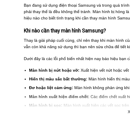
Bạn đang sử dụng điện thoại Samsung và trong quá trình
phải thay thế là đều không thể tránh. Màn hình bị hỏng l
hiệu nào cho biết tình trạng khi cần thay màn hình Sams
Khi nào cần thay màn hình Samsung?
Thay là giải pháp cuối cùng, chỉ nên thay khi màn hình
vẫn còn khả năng sử dụng thì bạn nên sửa chữa để tiết k
Dưới đây là các lỗi phổ biến nhất hiện nay báo hiệu bạn
Màn hình bị nứt hoặc vỡ:
Xuất hiện vết nứt hoặc vết
Hiển thị màu sắc bất thường:
Màn hình hiển thị mà
Đơ hoặc liệt cảm ứng:
Màn hình không phản ứng khi 
Màn hình xuất hiện điểm chết:
Các điểm chết xuất hi
Màn hình bị sọc:
Màn hình xuất hiện các vết sọc trên 
X
mạch
Đèn mất bị yếu hoặc mất đi:
Hiển thị không đều hoặ