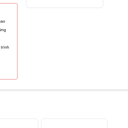
sao
 ứng
trình