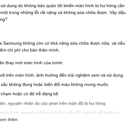
 sử dụng do không bảo quản tốt khiến màn hình bị hư hỏng cần
à một trong những lỗi rất nặng và không sửa chữa được. Vậy dấu
ung?
 của Samsung không còn có khả năng sửa chữa được nữa, và nếu
iếm chi phí cho bản thân mình.
 cần thay mới màn hình của mình:
 vỡ trên màn hình, ảnh hưởng đến trải nghiệm xem và sử dụng.
u sắc không đúng hoặc biến đổi màu không mong muốn.
chạm hoặc có độ trễ đáng kể.
ện, nguyên nhân do các pixel trên màn đã bị hư hỏng.
màn hình, nguyên nhân có thể từ việc lỗi cáp kết nối hoặc bo
em thêm
c đèn nền không hoạt động, làm giảm độ sáng của màn hình.