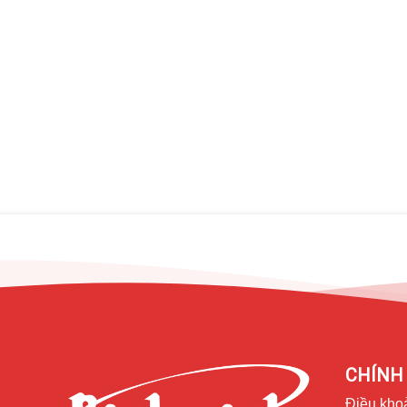
​Nguyên nhân màn hình Samsung bị hư thường l
– Samsung bị vào nước cũng gây ra lỗi hư màn hình.
– Samsung bị va đập mạnh làm vỡ màn hình.
– Samsung bị cấn với vật cứng làm màn hình bị sọc, chả
– Pin Samsung bị phù đội lên khiến màn hình bị vỡ.
Màn hình Samsung bị hư có sửa được không?
Có nhiều trường hợp màn hình Samsung bị rơi vỡ, hư hỏng
những trường hợp màn hình Samsung sửa chữa được bạ
– Màn hình Samsung bị nứt vỡ kính do bị rơi rớt va đập
thường. Trường hợp này chỉ cần sửa chữa thay ép mặt kín
Samsung.
CHÍNH 
Điều kho