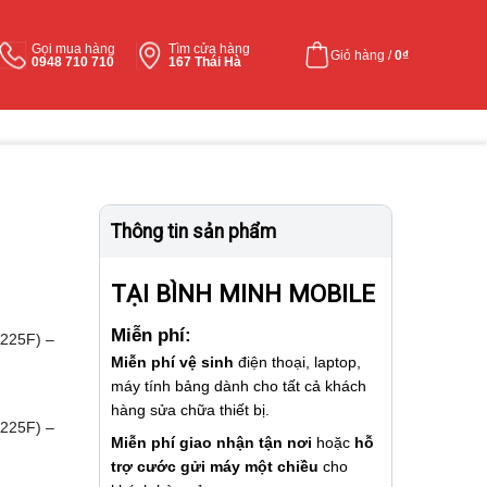
Gọi mua hàng
Tìm cửa hàng
Giỏ hàng /
0
₫
0948 710 710
167 Thái Hà
Thông tin sản phẩm
TẠI BÌNH MINH MOBILE
Miễn phí:
225F) –
Miễn phí vệ sinh
điện thoại, laptop,
máy tính bảng dành cho tất cả khách
hàng sửa chữa thiết bị.
225F) –
Miễn phí giao nhận tận nơi
hoặc
hỗ
trợ cước gửi máy một chiều
cho