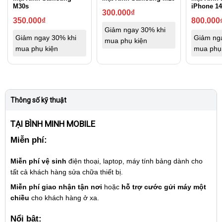
M30s
iPhone 14
300.000
₫
350.000
₫
800.000
Giảm ngay 30% khi
Giảm ngay 30% khi
Giảm ng
mua phụ kiện
mua phụ kiện
mua phụ
Thông số kỹ thuật
TẠI BÌNH MINH MOBILE
Miễn phí:
Miễn phí vệ sinh
điện thoại, laptop, máy tính bảng dành cho
tất cả khách hàng sửa chữa thiết bị.
Miễn phí giao nhận tận nơi
hoặc
hỗ trợ cước gửi máy một
chiều
cho khách hàng ở xa.
Nổi bật: