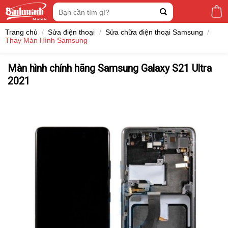
Skip
Tìm
to
kiếm:
content
Trang chủ
/
Sửa điện thoại
/
Sửa chữa điện thoại Samsung
/
Thay Màn Hình Samsung
Màn hình chính hãng Samsung Galaxy S21 Ultra
2021