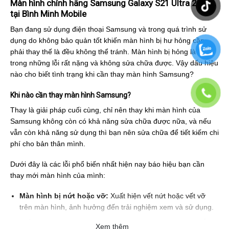
Màn hình chính hãng Samsung Galaxy S21 Ultra 2021
tại Bình Minh Mobile
Bạn đang sử dụng điện thoại Samsung và trong quá trình sử
dụng do không bảo quản tốt khiến màn hình bị hư hỏng cần
phải thay thế là đều không thể tránh. Màn hình bị hỏng là một
trong những lỗi rất nặng và không sửa chữa được. Vậy dấu hiệu
nào cho biết tình trạng khi cần thay màn hình Samsung?
Khi nào cần thay màn hình Samsung?
Thay là giải pháp cuối cùng, chỉ nên thay khi màn hình của
Samsung không còn có khả năng sửa chữa được nữa, và nếu
vẫn còn khả năng sử dụng thì bạn nên sửa chữa để tiết kiếm chi
phí cho bản thân mình.
Dưới đây là các lỗi phổ biến nhất hiện nay báo hiệu bạn cần
thay mới màn hình của mình:
Màn hình bị nứt hoặc vỡ:
Xuất hiện vết nứt hoặc vết vỡ
trên màn hình, ảnh hưởng đến trải nghiệm xem và sử dụng.
Hiển thị màu sắc bất thường:
Màn hình hiển thị màu sắc
Xem thêm