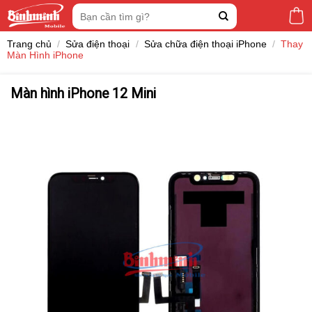
Skip
Tìm
to
kiếm:
content
Trang chủ
/
Sửa điện thoại
/
Sửa chữa điện thoại iPhone
/
Thay
Màn Hình iPhone
Màn hình iPhone 12 Mini