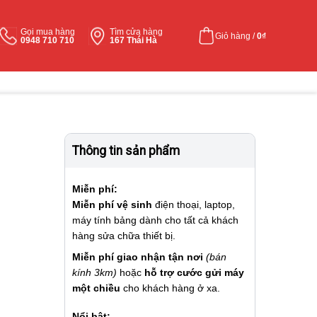
Gọi mua hàng
Tìm cửa hàng
Giỏ hàng /
0
₫
0948 710 710
167 Thái Hà
Thông tin sản phẩm
Miễn phí:
Miễn phí vệ sinh
điện thoại, laptop,
máy tính bảng dành cho tất cả khách
hàng sửa chữa thiết bị.
Miễn phí giao nhận tận nơi
(bán
kính 3km)
hoặc
hỗ trợ cước gửi máy
một chiều
cho khách hàng ở xa.
Nổi bật: