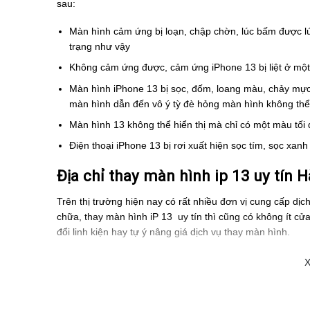
sau:
Màn hình cảm ứng bị loạn, chập chờn, lúc bấm được l
trạng như vậy
Không cảm ứng được, cảm ứng iPhone 13 bị liệt ở một
Màn hình iPhone 13 bị sọc, đốm, loang màu, chảy mực
màn hình dẫn đến vô ý tỳ đè hỏng màn hình không thể 
Màn hình 13 không thể hiển thị mà chỉ có một màu tối 
Điện thoại iPhone 13 bị rơi xuất hiện sọc tím, sọc xa
Địa chỉ thay màn hình ip 13 uy tín H
Trên thị trường hiện nay có rất nhiều đơn vị cung cấp dị
chữa, thay màn hình iP 13 uy tín thì cũng có không ít cử
đổi linh kiện hay tự ý nâng giá dịch vụ thay màn hình.
Bình Minh Mobile là địa chỉ được đông đảo khách hàng lự
X
13 uy tín Hà Nội
. Với dịch vụ thay màn hình, trung tâm 
hành uy tín cho bạn.