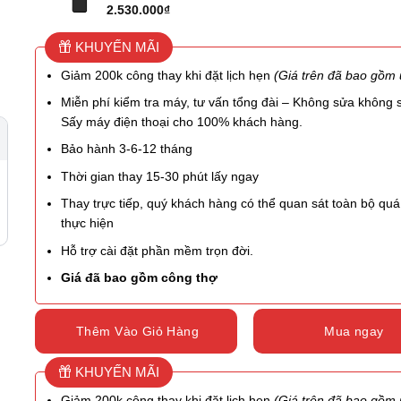
2.530.000
₫
KHUYẾN MÃI
Giảm 200k công thay khi đặt lịch hẹn
(Giá trên đã bao gồm 
Miễn phí kiểm tra máy, tư vấn tổng đài – Không sửa không 
Sấy máy điện thoại cho 100% khách hàng.
Bảo hành 3-6-12 tháng
Thời gian thay 15-30 phút lấy ngay
Thay trực tiếp, quý khách hàng có thể quan sát toàn bộ quá 
thực hiện
Hỗ trợ cài đặt phần mềm trọn đời.
Giá đã bao gồm công thợ
Thêm Vào Giỏ Hàng
Mua ngay
KHUYẾN MÃI
Giảm 200k công thay khi đặt lịch hẹn
(Giá trên đã bao gồm 