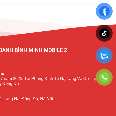
OANH BÌNH MINH MOBILE 2
7
ầu:
 7 năm 2025. Tại Phòng Kinh Tế Hạ Tầng Và Đô Thị
 Đống Đa
à, Láng Hạ, Đống Đa, Hà Nội