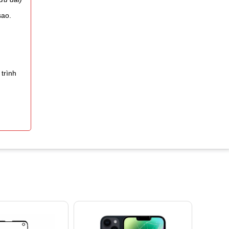
sao.
trình