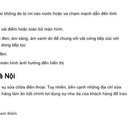
úc không do bị rơi vào nước hoặc va chạm mạnh dẫn đến tình
 vài điểm hoặc toàn bộ màn hình.
 đen, ám vàng, ám xanh do để chung với vật cứng tiếp xúc với
dùng tiếp tục
đen.
nh màn hình ảnh hưởng đến hiển thị
à Nội
ch vụ sửa chữa điện thoại. Tuy nhiên, bên cạnh những địa chỉ sửa
a hàng làm ăn bất chính lợi dụng sự nhẹ dạ của khách hàng để trao
a chọn và đánh giá tích cực khi có nhu cầu sửa
thay màn hình iP
em thêm
sửa chữa Bình Minh Mobile đang có giá cực tốt cùng chế độ bảo