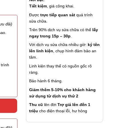
Tiết kiệm
, giá công khai.
Được
trực tiếp quan sát
quá trình
sửa chữa.
ưu đãi)
Trên 90% dịch vụ sửa chữa có thể
lấy
sao.
ngay trong 15p – 30p
.
Với dịch vụ sửa chữa nhiều giờ:
ký tên
lên linh kiện
, chụp hình đảm bảo an
tâm.
trình
Linh kiện thay thế có nguồn gốc rõ
ràng.
Bảo hành 6 tháng.
Giảm thêm 5-10% cho khách hàng
sử dụng từ dịch vụ thứ 2
Thu cũ
lên đời
Trợ giá lên đến 1
triệu
cho điện thoại lỗi, hư hỏng
ưu đãi)