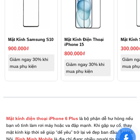
Mặt Kính Samsung S10
Mặt Kính Điện Thoại
Mặt Kính
iPhone 15
900.000
₫
300.000
800.000
₫
Giảm ngay 30% khi
Giảm ng
Giảm ngay 30% khi
mua phụ kiện
mua phụ
mua phụ kiện
Mặt kính điện thoại iPhone 6 Plus
là bộ phận dễ hư hỏng nếu
bạn vô tình làm rơi máy hoặc va đập mạnh. Khi gặp sự cố, thay
mặt kính kịp thời sẽ giúp “dế yêu” trở lại vẻ đẹp ban đầu. Tại Hà
Nội,
Bình Minh Mobile
là địa chỉ được nhiều người tin tưởng để