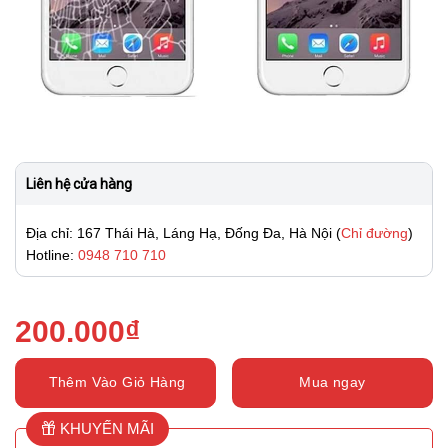
Liên hệ cửa hàng
Địa chỉ: 167 Thái Hà, Láng Hạ, Đống Đa, Hà Nội (
Chỉ đường
)
Hotline:
0948 710 710
200.000
₫
Thêm Vào Giỏ Hàng
Mua ngay
KHUYẾN MÃI