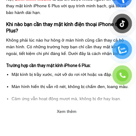
thay mặt kính iPhone 6 Plus với quy trình minh bạch, giá tốt và
bảo hành dài hạn.
Khi nào bạn cần thay mặt kính điện thoại iPhone 6
Plus?
Không phải lúc nào hư hỏng ở màn hình cũng cần thay cả bộ
màn hình. Có những trường hợp bạn chỉ cần thay mặt kính
ngoài, tiết kiệm chi phí đáng kể. Dưới đây là cách nhận biết:
Trường hợp cần thay mặt kính iPhone 6 Plus:
Mặt kính bị trầy xước, nứt vỡ do rơi rớt hoặc va đập.
Màn hình hiển thị vẫn rõ nét, không bị chấm đen, loang màu.
Cảm ứng vẫn hoạt động mượt mà, không bị đơ hay loạn.
Khi có các dấu hiệu trên, bạn chỉ cần
ép kính iPhone 6 Plus
,
Xem thêm
chi phí sẽ thấp hơn so với thay toàn bộ màn hình.