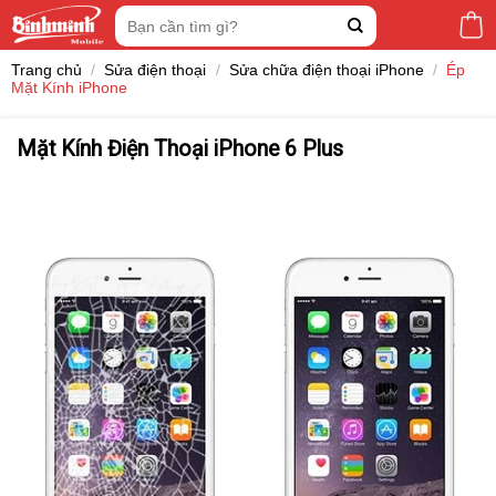
Skip
Tìm
to
kiếm:
content
Trang chủ
/
Sửa điện thoại
/
Sửa chữa điện thoại iPhone
/
Ép
Mặt Kính iPhone
Mặt Kính Điện Thoại iPhone 6 Plus