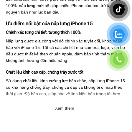
100%, nắp lưng mới sẽ giúp chiếc iPhone của bạn trở lại vẻ đẹp
nguyên bản như lúc ban đầu.
Ưu điểm nổi bật của nắp lưng iPhone 15
Chính xác từng chi tiết, tương thích 100%
Nắp lưng được gia công với độ chính xác tuyệt đối, khớp hoàn
hảo với iPhone 15. Tất cả các chi tiết như camera, logo, viền bo
đều được thiết kế theo chuẩn Apple, đảm bảo tính thẩm mỹ và
không ảnh hưởng đến hiệu năng.
Chất liệu kính cao cấp, chống trầy xước tốt
Sử dụng chất liệu kính cường lực bền chắc, nắp lưng iPhone 15
có khả năng chống trầy, chống va đập và không bị ố màu theo
thời gian. Độ bền cao, giúp bảo vệ linh kiện bên trong tốt hơn.
Thay thế dễ dàng, tiết kiệm chi phí
Xem thêm
Việc thay nắp lưng iPhone 15 hiện nay khá đơn giản và tiết kiệm
hơn nhiều so với thay nguyên bộ khung. Bạn có thể chọn dịch
vụ thay thế chuyên nghiệp hoặc tự thay nếu có kinh nghiệm.