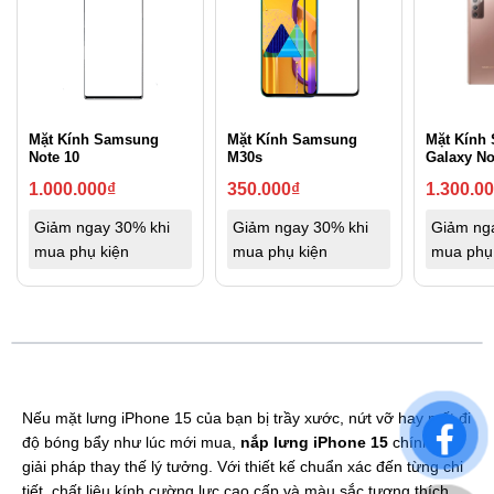
Mặt Kính Samsung
Mặt Kính Samsung
Mặt Kính
Note 10
M30s
Galaxy No
1.000.000
₫
350.000
₫
1.300.0
Giảm ngay 30% khi
Giảm ngay 30% khi
Giảm ng
mua phụ kiện
mua phụ kiện
mua phụ
Nếu mặt lưng iPhone 15 của bạn bị trầy xước, nứt vỡ hay mất đi
độ bóng bẩy như lúc mới mua,
nắp lưng iPhone 15
chính là
giải pháp thay thế lý tưởng. Với thiết kế chuẩn xác đến từng chi
tiết, chất liệu kính cường lực cao cấp và màu sắc tương thích