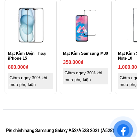
Mặt Kính Điện Thoại
Mặt Kính Samsung M30
Mặt Kính
iPhone 15
Note 10
350.000
₫
800.000
₫
1.000.0
Giảm ngay 30% khi
Giảm ngay 30% khi
Giảm ng
mua phụ kiện
mua phụ kiện
mua phụ
Pin chính hãng Samsung Galaxy A52/A52S 2021 (A528)