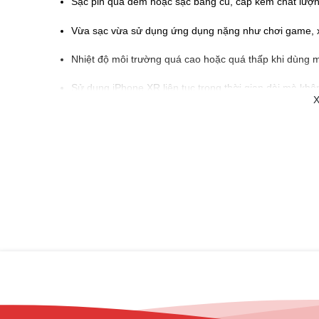
Sạc pin qua đêm hoặc sạc bằng củ, cáp kém chất lượn
Vừa sạc vừa sử dụng ứng dụng nặng như chơi game, x
Nhiệt độ môi trường quá cao hoặc quá thấp khi dùng 
Sử dụng iPhone XR liên tục trong thời gian dài mà khô
X