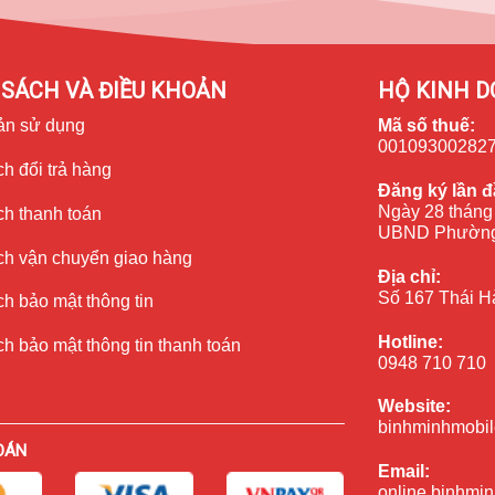
SÁCH VÀ ĐIỀU KHOẢN
HỘ KINH D
ản sử dụng
Mã số thuế:
ặc giảm dung lượng nhanh chóng.
00109300282
h đổi trả hàng
 iPhone XR
Đăng ký lần đ
Ngày 28 tháng
ch thanh toán
biểu hiện sau:
UBND Phường
ch vận chuyển giao hàng
Địa chỉ:
Số 167 Thái H
h bảo mật thông tin
%.
Hotline:
h bảo mật thông tin thanh toán
0948 710 710
Website:
binhminhmobil
ng tối đa dưới 80%.
OÁN
Email:
hính là thay
pin iPhone XR
mới để đảm bảo an toàn và khôi phục
online.binhmi