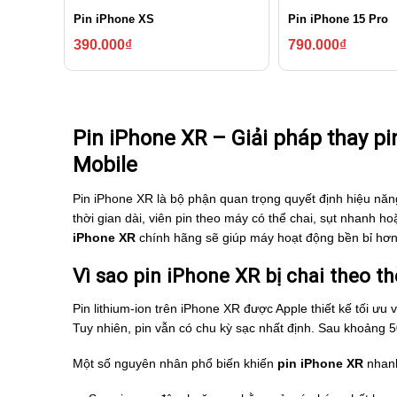
Pin iPhone XS
Pin iPhone 15 Pro
390.000
₫
790.000
₫
Pin iPhone XR – Giải pháp thay pi
Mobile
Pin iPhone XR là bộ phận quan trọng quyết định hiệu năng
thời gian dài, viên pin theo máy có thể chai, sụt nhanh h
iPhone XR
chính hãng sẽ giúp máy hoạt động bền bỉ hơn, 
Vì sao pin iPhone XR bị chai theo th
Pin lithium-ion trên iPhone XR được Apple thiết kế tối 
Tuy nhiên, pin vẫn có chu kỳ sạc nhất định. Sau khoảng 
Một số nguyên nhân phổ biến khiến
pin iPhone XR
nhanh