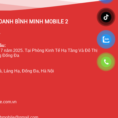
OANH BÌNH MINH MOBILE 2
7
ầu:
 7 năm 2025. Tại Phòng Kinh Tế Hạ Tầng Và Đô Thị
 Đống Đa
à, Láng Hạ, Đống Đa, Hà Nội
e.com.vn
nhmobile@gmail.com