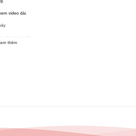
g.
em video dài.
máy.
ng cho máy nghỉ.
em thêm