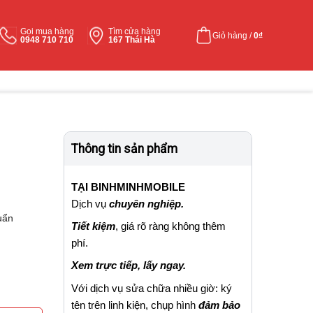
Gọi mua hàng
Tìm cửa hàng
Giỏ hàng /
0
₫
0948 710 710
167 Thái Hà
Thông tin sản phẩm
TẠI BINHMINHMOBILE
Dịch vụ
chuyên nghiệp.
uẩn
Tiết kiệm
, giá rõ ràng không thêm
phí.
Xem trực tiếp, lấy ngay.
Với dịch vụ sửa chữa nhiều giờ: ký
tên trên linh kiện, chụp hình
đảm bảo