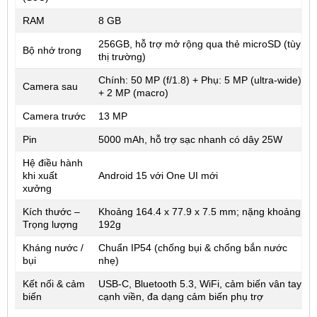
RAM
8 GB
256GB, hỗ trợ mở rộng qua thẻ microSD (tùy
Bộ nhớ trong
thị trường)
Chính: 50 MP (f/1.8) + Phụ: 5 MP (ultra-wide)
Camera sau
+ 2 MP (macro)
Camera trước
13 MP
Pin
5000 mAh, hỗ trợ sạc nhanh có dây 25W
Hệ điều hành
khi xuất
Android 15 với One UI mới
xưởng
Kích thước –
Khoảng 164.4 x 77.9 x 7.5 mm; nặng khoảng
Trọng lượng
192g
Kháng nước /
Chuẩn IP54 (chống bụi & chống bắn nước
bụi
nhẹ)
Kết nối & cảm
USB-C, Bluetooth 5.3, WiFi, cảm biến vân tay
biến
cạnh viền, đa dạng cảm biến phụ trợ