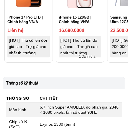
iPhone 17 Pro 1TB |
iPhone 15 128GB |
Samsung 
Chính hãng VN/A
Chính hãng VN/A
Ultra 12G
Liên hệ
16.690.000
₫
22.500.
[HOT] Thu cũ lên đời
[HOT] Thu cũ lên đời
[HOT] G
giá cao - Trợ giá cao
giá cao - Trợ giá cao
200.000đ
nhất thị trường
nhất thị trường
hàng onl
1 đánh giá
Thông số kỹ thuật
THÔNG SỐ
CHI TIẾT
6.7 inch Super AMOLED, độ phân giải 2340
Màn hình
× 1080 pixels, tần số quét 90Hz
Chip xử lý
Exynos 1330 (5nm)
(SoC)