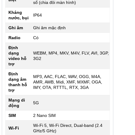
sổ (chia đôi màn hình)
Kháng
IP64
nước, bụi
Ghi âm
Ghi âm mặc định
Radio
Có
Định
dạng
WEBM, MP4, MKV, M4V, FLV, AVI, 3GP,
video hỗ
3G2
trợ
Định
MP3, AAC, FLAC, WAV, OGG, M4A,
dạng âm
AMR, AWB, Midi, XMF, MXMF, OGA,
thanh hỗ
IMY, OTA, RTTTL, RTX, 3GA
trợ
Mạng di
5G
động
SIM
2 Nano SIM
Wi-Fi 5, Wi-Fi Direct, Dual-band (2.4
Wi-Fi
GHz/5 GHz)