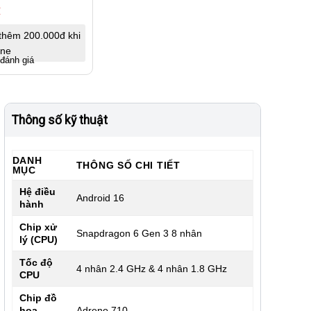
₫
thêm 200.000đ khi
ine
 đánh giá
Thông số kỹ thuật
DANH
THÔNG SỐ CHI TIẾT
MỤC
Hệ điều
Android 16
hành
Chip xử
Snapdragon 6 Gen 3 8 nhân
lý (CPU)
Tốc độ
4 nhân 2.4 GHz & 4 nhân 1.8 GHz
CPU
Chip đồ
họa
Adreno 710