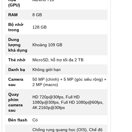
(GPU)
RAM
8 GB
Bộ nhớ
128 GB
trong
Dung
lượng
Khoảng 109 GB
khả dụng
Thẻ nhớ
MicroSD, hỗ trợ tối đa 2 TB
Danh bạ
Không giới hạn
Camera
50 MP (chính) + 5 MP (góc siêu rộng) +
sau
2 MP (macro)
Quay
HD 720p@30fps, Full HD
phim
1080p@30fps, Full HD 1080p@60fps,
camera
4K 2160p@30fps
sau
Đèn flash
Có
Chống rung quang học (OIS), Chế độ