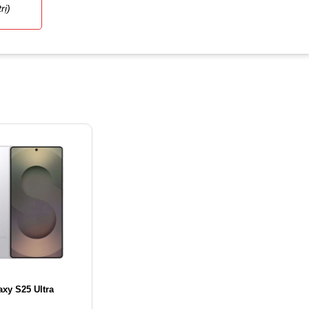
rị)
xy S25 Ultra