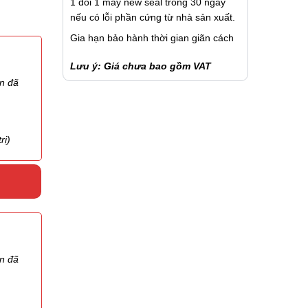
1 đổi 1 máy new seal trong 30 ngày
nếu có lỗi phần cứng từ nhà sản xuất.
Gia hạn bảo hành thời gian giãn cách
Lưu ý: Giá chưa bao gồm VAT
ên đã
rị)
ên đã