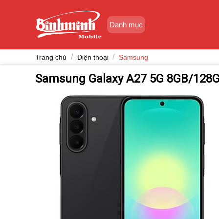
Skip
to
Danh mục
content
/
/
Trang chủ
Điện thoại
Samsung
Samsung Galaxy A27 5G 8GB/128