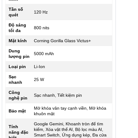
Tần số
120 Hz
quét
Độ sáng
800 nits
tối đa
Mặt kính
Corning Gorilla Glass Victus+
Dung
5000 mAh
lượng pin
Loại pin
Li-Ion
Sạc
25 W
nhanh
Công
Sạc nhanh, Tiết kiệm pin
nghệ pin
Mở khóa vân tay cạnh viền, Mở khóa
Bảo mật
khuôn mặt
Google Gemini, Khoanh tròn để tìm
Tính
kiếm, Xóa vật thể AI, Bộ lọc màu AI,
năng đặc
Smart Switch, Ứng dụng kép, Đa cửa
biệt