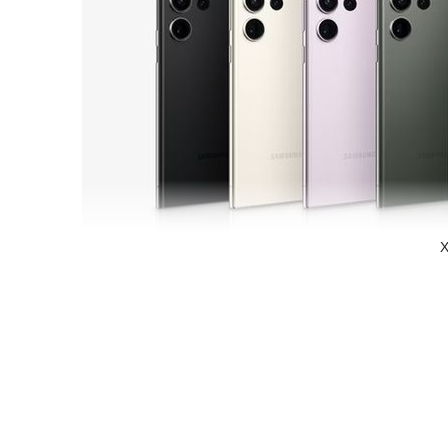
X
Vẻ đẹp từ sắc màu thiên nhiên tinh tế
Chuẩn nét đẹp được thiết lập mới trên thế hệ Samsung Gal
Lilac, Kem Cotton và Đen Phantom được chế tác bởi côn
nhàng nhưng vẫn rất đẳng cấp. Từng đường nét không phô
cho từng chi tiết. Đồng thời, khung viền kim loại chắc ch
điểm cho đại diện hàng đầu của dòng Galaxy S.