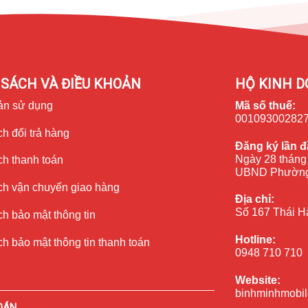
SÁCH VÀ ĐIỀU KHOẢN
HỘ KINH D
ản sử dụng
Mã số thuế:
00109300282
 nữa
h đổi trả hàng
Đăng ký lần đ
n mới cho thế hệ S23 Ultra viết tiếp những kỳ tích, ghi lại những
Ngày 28 tháng
ch thanh toán
ệm, tối ưu hiệu suất công việc cùng bút S-Pen với khả năng ghi
UBND Phường
hụ thuộc vào sổ tay. Chỉ cần Samsung S23 Ultra trong tay, mọi thứ
ch vận chuyển giao hàng
 nền tảng sáng tạo vững chắc. Đồng thời, sử dụng bút S-Pen còn
Địa chỉ:
, mà không cần chạm màn hình.
Số 167 Thái H
h bảo mật thông tin
Hotline:
h bảo mật thông tin thanh toán
0948 710 710
Website:
binhminhmobil
OÁN