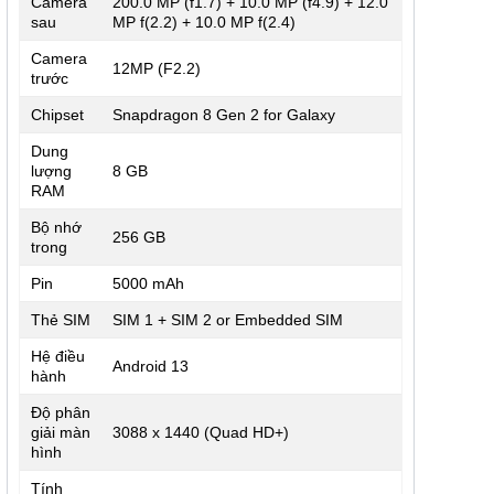
Camera
200.0 MP (f1.7) + 10.0 MP (f4.9) + 12.0
sau
MP f(2.2) + 10.0 MP f(2.4)
Camera
12MP (F2.2)
trước
Chipset
Snapdragon 8 Gen 2 for Galaxy
Dung
lượng
8 GB
RAM
Bộ nhớ
256 GB
trong
Pin
5000 mAh
Thẻ SIM
SIM 1 + SIM 2 or Embedded SIM
Hệ điều
Android 13
hành
Độ phân
giải màn
3088 x 1440 (Quad HD+)
hình
Tính