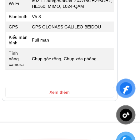
802.11 a/b/g/n/ac/ax 2.4G+5GHz+6GHz,
Wi-Fi
HE160, MIMO, 1024-QAM
Bluetooth
V5.3
GPS
GPS GLONASS GALILEO BEIDOU
Kiểu màn
Full màn
hình
Tính
năng
Chụp góc rộng, Chụp xóa phông
camera
Xem thêm