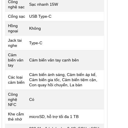
Công
Sạc nhanh 15W
nghệ sạc
Cổng sạc
USB Type-C
Hồng
Không
ngoại
Jack tai
Type-C
nghe
Cảm
biến vân
Cảm biến vân tay cạnh bên
tay
Cảm biến ánh sáng, Cảm biến áp kế,
Các loại
Cảm biến gia tốc, Cảm biến tiệm cận,
cảm biến
Con quay hồi chuyển, La bàn
Công
nghệ
Có
NFC
Khe cắm
microSD, hỗ trợ tối đa 1 TB
thẻ nhớ