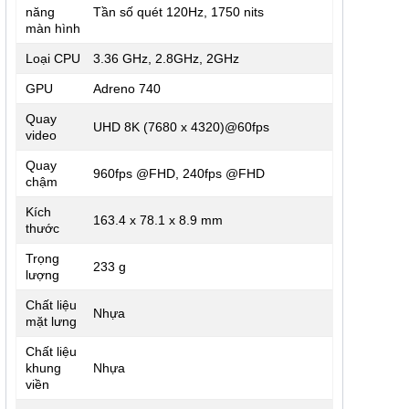
năng
Tần số quét 120Hz, 1750 nits
màn hình
Loại CPU
3.36 GHz, 2.8GHz, 2GHz
GPU
Adreno 740
Quay
UHD 8K (7680 x 4320)@60fps
video
Quay
960fps @FHD, 240fps @FHD
chậm
Kích
163.4 x 78.1 x 8.9 mm
thước
Trọng
233 g
lượng
Chất liệu
Nhựa
mặt lưng
Chất liệu
khung
Nhựa
viền