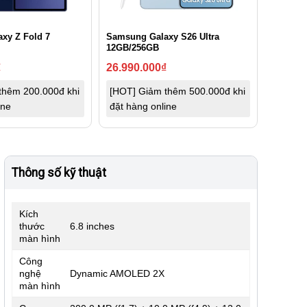
xy Z Fold 7
Samsung Galaxy S26 Ultra
12GB/256GB
₫
26.990.000
₫
thêm 200.000đ khi
[HOT] Giảm thêm 500.000đ khi
ine
đặt hàng online
Thông số kỹ thuật
Kích
thước
6.8 inches
màn hình
Công
nghệ
Dynamic AMOLED 2X
màn hình