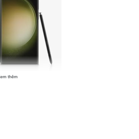
em thêm
axy S23 Ultra, sắc màu thiên nhiên tinh tế: Xanh Botanic, Tím
g nghệ hàng đầu, thổi hồn vào từng siêu phẩm một cách nhẹ
 trương nhưng vẫn khoe trọn vẻ đẹp thanh lịch và sang trọng
ắn kết hợp thiết kế đối xứng đậm chất Ultra mạnh mẽ, còn là tâm