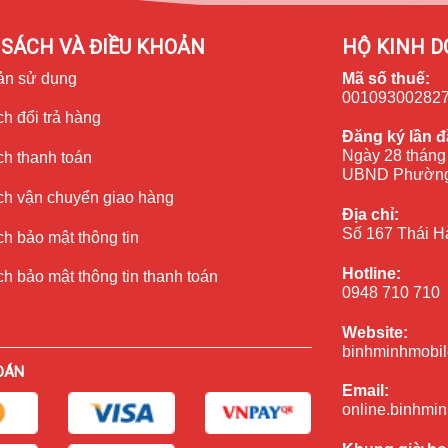
 đã quan tâm tới việc nâng cấp phần xử lý ánh sáng trên dòng
SÁCH VÀ ĐIỀU KHOẢN
HỘ KINH D
lý ảnh, đặc biệt là trong điều kiện ánh sáng yếu và phơi sáng.
ản sử dụng
Mã số thuế:
e 15 Plus sẽ hoạt động tốt hơn, giúp cho hình ảnh sau khi chụp có
00109300282
g gây khó khăn.
h đổi trả hàng
Đăng ký lần đ
hình ảnh?
Ngày 28 tháng
ch thanh toán
UBND Phường
ộ phân giải, cảm biến, ống kính và khả năng xử lý hình ảnh có thể
ch vận chuyển giao hàng
mera mới, chính hãng với độ phân giải cao và khả năng xử lý tốt
Địa chỉ:
 thoại như ban đầu.
Số 167 Thái H
h bảo mật thông tin
Hotline:
h bảo mật thông tin thanh toán
0948 710 710
Website:
binhminhmobil
OÁN
Email:
online.binhmi