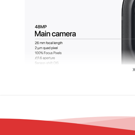
X
Từ trước tới nay, Apple luôn cố gắng phát triển Camera t
này cũng không phải ngoại lệ. Điều đáng chú ý là phần 
ảnh chụp được sắc nét và sinh động hơn.