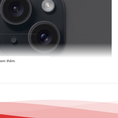
em thêm
rên iPhone của mình và chiếc điện thoại iPhone 15 Plus ra mắt lần
Camera chính được nâng cấp lên đến 48 megapixel, giúp cho hình