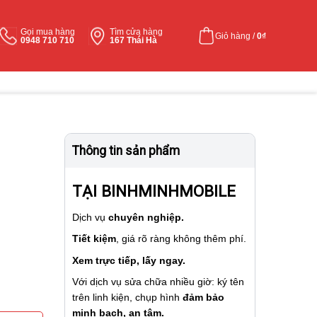
Gọi mua hàng
Tìm cửa hàng
Giỏ hàng /
0
₫
0948 710 710
167 Thái Hà
Thông tin sản phẩm
TẠI BINHMINHMOBILE
Dịch vụ
chuyên nghiệp.
Tiết kiệm
, giá rõ ràng không thêm phí.
Xem trực tiếp, lấy ngay.
Với dịch vụ sửa chữa nhiều giờ: ký tên
trên linh kiện, chụp hình
đảm bảo
minh bạch, an tâm.