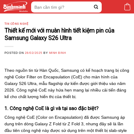
Skip
Tìm
to
kiếm:
content
TIN CÔNG NGHỆ
Thiết kế mới với muàn hình tiết kiệm pin của
Samsung Galaxy S26 Ultra
POSTED ON
28/02/2025
BY
MINH BINH
Theo nguồn tin từ Hàn Quốc, Samsung có kế hoạch trang bị công
nghệ Color Filter on Encapsulation (CoE) cho màn hình của
Galaxy S26 Ultra, mẫu flagship dự kiến được giới thiệu vào năm
2026. Công nghệ CoE này hứa hẹn mang lại nhiều cải tiến đáng
kể cho chất lượng hiển thị của thiết bị.
1. Công nghệ CoE là gì và tại sao đặc biệt?
Công nghệ CoE (Color on Encapsulation) đã được Samsung áp
dụng trên dòng Galaxy Z Fold từ Z Fold 3, nhưng đây sẽ là lần
đầu tiên công nghệ này được sử dụng trên một thiết bị slab-style