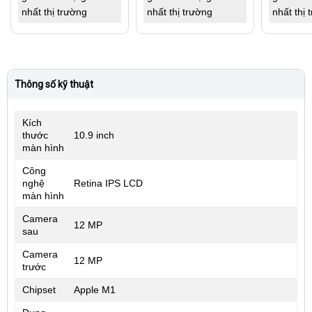
nhất thị trường
nhất thị trường
nhất thị 
Thông số kỹ thuật
Kích
thước
10.9 inch
màn hình
Công
nghệ
Retina IPS LCD
màn hình
Camera
12 MP
sau
Camera
12 MP
trước
Chipset
Apple M1