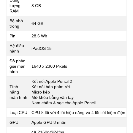
Dung
lượng
8 GB
RAM
Bộ nhớ
64 GB
trong
Pin
28.6 Wh
Hệ điều
iPadOS 15
hành
Độ phân
giải màn
1640 x 2360 Pixels
hình
Kết nối Apple Pencil 2
Tính
Kết nối bàn phím rời
năng
Micro kép
màn hình
Mở khóa bằng vân tay
Nam châm & sạc cho Apple Pencil
Loại CPU
CPU 8 lõi với 4 lõi hiệu năng và 4 lõi tiết kiệm điện
GPU
Apple GPU 8 nhân
4K 2160p@24fps