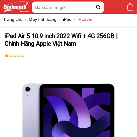
Skip
Tìm
to
kiếm:
content
Trang chủ
/
Máy tính bảng
/
iPad
/
iPad Air
iPad Air 5 10.9 inch 2022 Wifi + 4G 256GB |
Chính Hãng Apple Việt Nam
1.00
1
trên
5
dựa
trên
đánh
giá