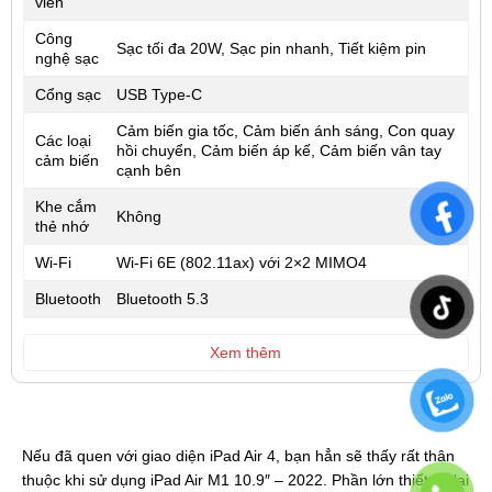
viền
Công
Sạc tối đa 20W, Sạc pin nhanh, Tiết kiệm pin
nghệ sạc
Cổng sạc
USB Type-C
Cảm biến gia tốc, Cảm biến ánh sáng, Con quay
Các loại
hồi chuyển, Cảm biến áp kế, Cảm biến vân tay
cảm biến
cạnh bên
Khe cắm
Không
thẻ nhớ
Wi-Fi
Wi‑Fi 6E (802.11ax) với 2×2 MIMO4
Bluetooth
Bluetooth 5.3
Xem thêm
Nếu đã quen với giao diện iPad Air 4, bạn hẳn sẽ thấy rất thân
thuộc khi sử dụng iPad Air M1 10.9″ – 2022. Phần lớn thiết kế lại