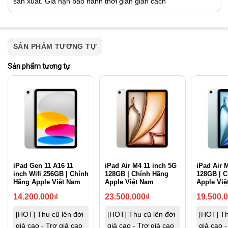
sản xuất. Gia hạn bảo hành thời gian giãn cách
SẢN PHẨM TƯƠNG TỰ
Sản phẩm tương tự
iPad Gen 11 A16 11
iPad Air M4 11 inch 5G
iPad Air M
inch Wifi 256GB | Chính
128GB | Chính Hãng
128GB | 
Hãng Apple Việt Nam
Apple Việt Nam
Apple Việ
14.200.000
₫
23.500.000
₫
19.500.
[HOT] Thu cũ lên đời
[HOT] Thu cũ lên đời
[HOT] Th
giá cao - Trợ giá cao
giá cao - Trợ giá cao
giá cao -