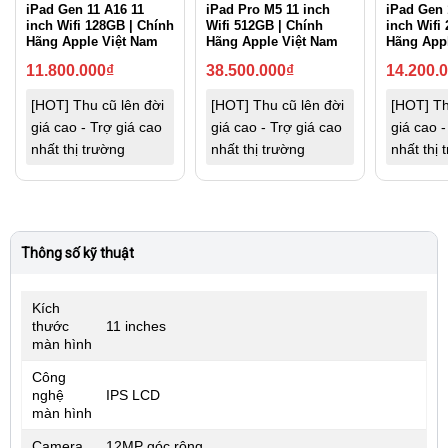
iPad Gen 11 A16 11
iPad Pro M5 11 inch
iPad Gen 
inch Wifi 128GB | Chính
Wifi 512GB | Chính
inch Wifi
Hãng Apple Việt Nam
Hãng Apple Việt Nam
Hãng App
11.800.000
₫
38.500.000
₫
14.200.
[HOT] Thu cũ lên đời
[HOT] Thu cũ lên đời
[HOT] Th
giá cao - Trợ giá cao
giá cao - Trợ giá cao
giá cao -
nhất thị trường
nhất thị trường
nhất thị 
Thông số kỹ thuật
Kích
thước
11 inches
màn hình
Công
nghệ
IPS LCD
màn hình
Camera
12MP góc rộng