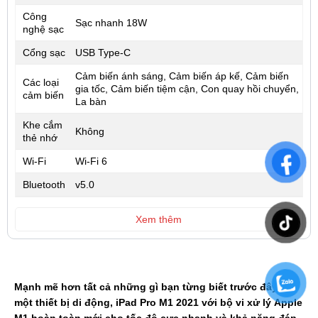
Công
Sạc nhanh 18W
nghệ sạc
Cổng sạc
USB Type-C
Cảm biến ánh sáng, Cảm biến áp kế, Cảm biến
Các loại
gia tốc, Cảm biến tiệm cận, Con quay hồi chuyển,
cảm biến
La bàn
Khe cắm
Không
thẻ nhớ
Wi-Fi
Wi-Fi 6
Bluetooth
v5.0
Xem thêm
Mạnh mẽ hơn tất cả những gì bạn từng biết trước đây về
một thiết bị di động, iPad Pro M1 2021 với bộ vi xử lý Apple
M1 hoàn toàn mới cho tốc độ cực nhanh và khả năng đáp