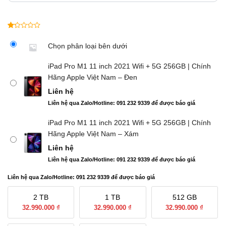
1.00
1
trên
Chọn phân loại bên dưới
5
dựa
iPad Pro M1 11 inch 2021 Wifi + 5G 256GB | Chính
trên
Hãng Apple Việt Nam – Đen
đánh
giá
Liên hệ
Liên hệ qua Zalo/Hotline: 091 232 9339 để được báo giá
iPad Pro M1 11 inch 2021 Wifi + 5G 256GB | Chính
Hãng Apple Việt Nam – Xám
Liên hệ
Liên hệ qua Zalo/Hotline: 091 232 9339 để được báo giá
Liên hệ qua Zalo/Hotline: 091 232 9339 để được báo giá
2 TB
1 TB
512 GB
32.990.000 ₫
32.990.000 ₫
32.990.000 ₫