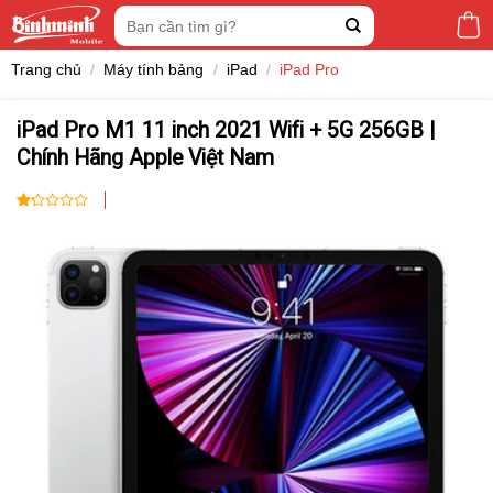
Skip
Tìm
to
kiếm:
content
Trang chủ
/
Máy tính bảng
/
iPad
/
iPad Pro
iPad Pro M1 11 inch 2021 Wifi + 5G 256GB |
Chính Hãng Apple Việt Nam
1.00
1
trên
5
dựa
trên
đánh
giá