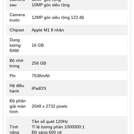
sau
10MP góc siêu rộng
Camera
12MP góc siêu rộng 122 độ
trước
Chipset
Apple M1 8 nhân
Dung
lượng
16 GB
RAM
Bộ nhớ
256 GB
trong
Pin
7538mAh
Hệ điều
iPadOS
hành
Độ phân
giải màn
2048 x 2732 pixels
hình
Tần số quét 120Hz
Tính
Tỉ lệ tương phản 1000000:1
năng
Độ sáng 600 nit