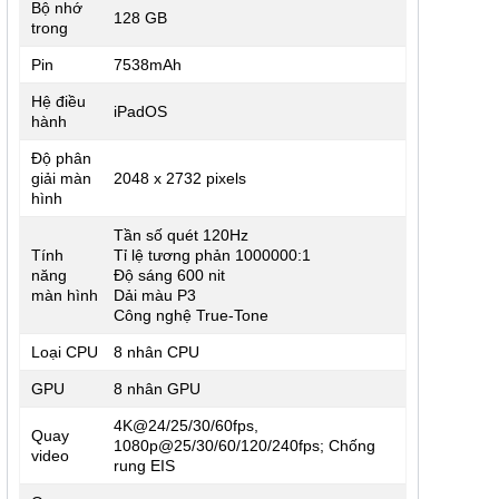
Bộ nhớ
128 GB
trong
Pin
7538mAh
Hệ điều
iPadOS
hành
Độ phân
giải màn
2048 x 2732 pixels
hình
Tần số quét 120Hz
Tính
Tỉ lệ tương phản 1000000:1
năng
Độ sáng 600 nit
màn hình
Dải màu P3
Công nghệ True-Tone
Loại CPU
8 nhân CPU
GPU
8 nhân GPU
4K@24/25/30/60fps,
Quay
1080p@25/30/60/120/240fps; Chống
video
rung EIS