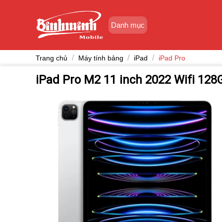
Skip
to
Danh mục
content
/
/
/
Trang chủ
Máy tính bảng
iPad
iPad Pro
iPad Pro M2 11 inch 2022 Wifi 128