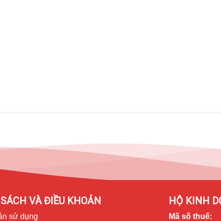
ăng của con chip siêu mạnh và màn hình rộng 11 inch trên iPad
 song, chỉnh sửa tin nhắn đã được gửi đi, chia sẻ tab và dấu
ng hỗ trợ truyền tải dữ liệu lên đến 40Gps, trích xuất dữ liệu hình
ệc chuyên nghiệp thực sự.
SÁCH VÀ ĐIỀU KHOẢN
HỘ KINH D
ản sử dụng
Mã số thuế: