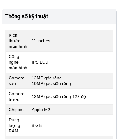
Thông số kỹ thuật
Kích
thước
11 inches
màn hình
Công
nghệ
IPS LCD
màn hình
Camera
12MP góc rộng
sau
10MP góc siêu rộng
Camera
12MP góc siêu rộng 122 độ
trước
Chipset
Apple M2
Dung
lượng
8 GB
RAM