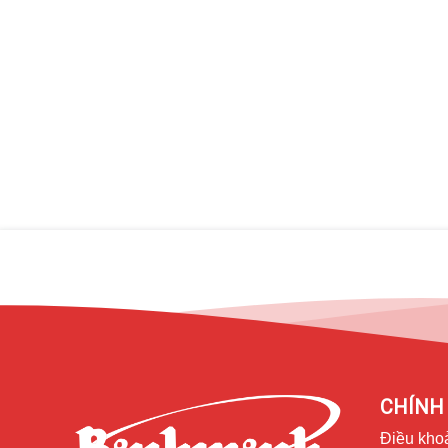
iPadOS giúp bạn làm việc hiệu quả hơn
Nền tảng iPadOS sẽ giúp bạn phát huy tối đa được tiềm n
Pro 2022. Bạn sẽ thoải mái đa nhiệm nhiều ứng dụng song
trang, kích hoạt FaceTime ngay từ Safari. Ngoài ra, khả nă
ảnh 6K tới màn hình ngoài, mở ra những tính năng làm vi
CHÍNH 
Điều kho