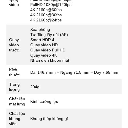
video
FullHD 1080p@120fps
4K 2160p@60fps
4K 2160p@30fps
4K 2160p@24fps
Xóa phông
Tự động lấy nét (AF)
Quay
Smart HDR 4
video
Quay video HD
trước
Quay video Full HD
Quay video 4K
Nhận diện khuôn mặt
Kích
Dài 146.7 mm – Ngang 71.5 mm – Dày 7.65 mm
thước
Trọng
204g
lượng
Chất liệu
Kính cường lực
mặt lưng
Chất liệu
khung
Khung thép không gỉ
viền