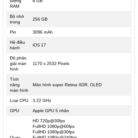
lượng
6 GB
RAM
Bộ nhớ
256 GB
trong
Pin
3096 mAh
Hệ điều
iOS 17
hành
Độ phân
giải màn
1170 x 2532 Pixels
hình
Tính
năng
Màn hình super Retina XDR, OLED
màn hình
Loại CPU
3.22 GHz
GPU
Apple GPU 5 nhân
HD 720p@30fps
FullHD 1080p@60fps
FullHD 1080p@30fps
Quay
FullHD 1080p@240fps