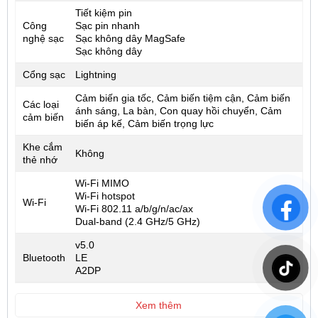
Tiết kiệm pin
Công
Sạc pin nhanh
nghệ sạc
Sạc không dây MagSafe
Sạc không dây
Cổng sạc
Lightning
Cảm biến gia tốc, Cảm biến tiệm cận, Cảm biến
Các loại
ánh sáng, La bàn, Con quay hồi chuyển, Cảm
cảm biến
biến áp kế, Cảm biến trọng lực
Khe cắm
Không
thẻ nhớ
Wi-Fi MIMO
Wi-Fi hotspot
Wi-Fi
Wi-Fi 802.11 a/b/g/n/ac/ax
Dual-band (2.4 GHz/5 GHz)
v5.0
Bluetooth
LE
A2DP
Xem thêm