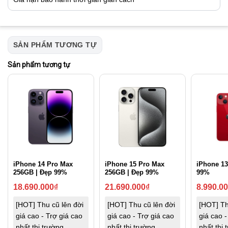
SẢN PHẨM TƯƠNG TỰ
Sản phẩm tương tự
iPhone 14 Pro Max
iPhone 15 Pro Max
iPhone 13
256GB | Đẹp 99%
256GB | Đẹp 99%
99%
18.690.000
₫
21.690.000
₫
8.990.0
[HOT] Thu cũ lên đời
[HOT] Thu cũ lên đời
[HOT] Th
giá cao - Trợ giá cao
giá cao - Trợ giá cao
giá cao -
nhất thị trường
nhất thị trường
nhất thị 