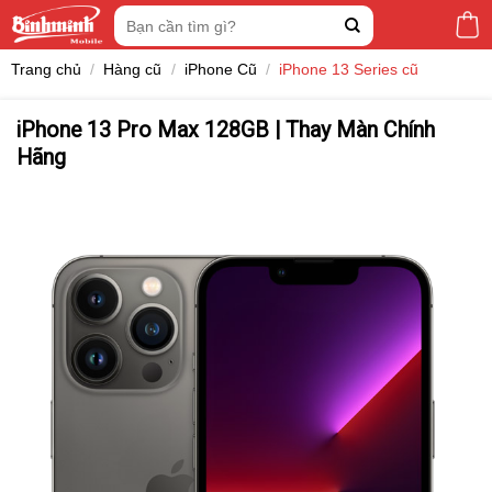
Skip
Tìm
to
kiếm:
content
Trang chủ
/
Hàng cũ
/
iPhone Cũ
/
iPhone 13 Series cũ
iPhone 13 Pro Max 128GB | Thay Màn Chính
Hãng