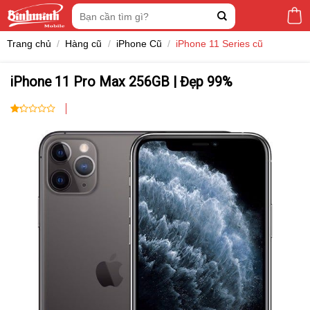
Skip
Tìm
to
kiếm:
content
Trang chủ
/
Hàng cũ
/
iPhone Cũ
/
iPhone 11 Series cũ
iPhone 11 Pro Max 256GB | Đẹp 99%
1.00
7
trên
5
dựa
trên
đánh
giá