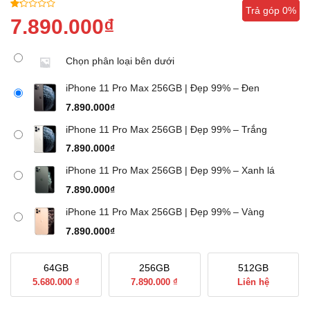
Trả góp 0%
Trả góp 0%
Trả góp 0%
1.00
7
7.890.000
₫
trên
5
dựa
Chọn phân loại bên dưới
trên
đánh
giá
iPhone 11 Pro Max 256GB | Đẹp 99% – Đen
7.890.000
₫
iPhone 11 Pro Max 256GB | Đẹp 99% – Trắng
7.890.000
₫
iPhone 11 Pro Max 256GB | Đẹp 99% – Xanh lá
7.890.000
₫
iPhone 11 Pro Max 256GB | Đẹp 99% – Vàng
7.890.000
₫
64GB
256GB
512GB
5.680.000 ₫
7.890.000 ₫
Liên hệ