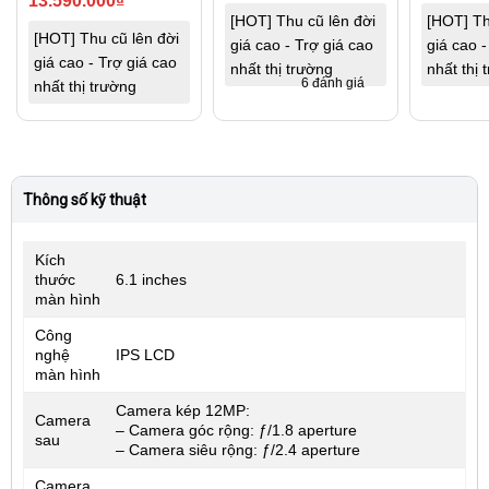
13.590.000
₫
[HOT] Thu cũ lên đời
[HOT] Th
[HOT] Thu cũ lên đời
giá cao - Trợ giá cao
giá cao -
giá cao - Trợ giá cao
nhất thị trường
nhất thị 
6 đánh giá
nhất thị trường
Thông số kỹ thuật
Kích
thước
6.1 inches
màn hình
Công
nghệ
IPS LCD
màn hình
Camera kép 12MP:
Camera
– Camera góc rộng: ƒ/1.8 aperture
sau
– Camera siêu rộng: ƒ/2.4 aperture
Camera