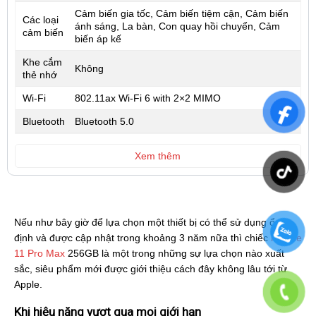
Cảm biến gia tốc, Cảm biến tiệm cận, Cảm biến
Các loại
ánh sáng, La bàn, Con quay hồi chuyển, Cảm
cảm biến
biến áp kế
Khe cắm
Không
thẻ nhớ
Wi-Fi
802.11ax Wi‑Fi 6 with 2×2 MIMO
Bluetooth
Bluetooth 5.0
Xem thêm
Nếu như bây giờ để lựa chọn một thiết bị có thể sử dụng ổn
định và được cập nhật trong khoảng 3 năm nữa thì chiếc
iPhone
11 Pro Max
256GB là một trong những sự lựa chọn nào xuất
sắc, siêu phẩm mới được giới thiệu cách đây không lâu tới từ
Apple.
Khi hiệu năng vượt qua mọi giới hạn