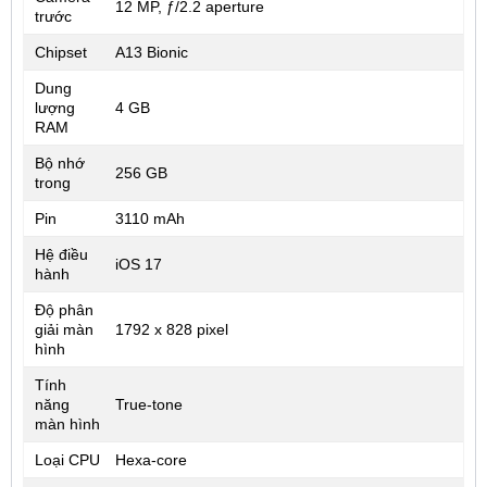
12 MP, ƒ/2.2 aperture
trước
Chipset
A13 Bionic
Dung
lượng
4 GB
RAM
Bộ nhớ
256 GB
trong
Pin
3110 mAh
Hệ điều
iOS 17
hành
Độ phân
giải màn
1792 x 828 pixel
hình
Tính
năng
True-tone
màn hình
Loại CPU
Hexa-core