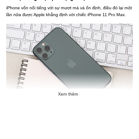
iPhone vốn nổi tiếng với sự mượt mà và ổn định, điều đó lại một
lần nữa được Apple khẳng định với chiếc iPhone 11 Pro Max.
Xem thêm
Chiếc
iPhone 11 Pro Max
này được nâng cấp lên con chip Apple
A13 Bionic mới nhất mang lại cho bạn sức mạnh mà theo Apple
là vượt xa những chiếc flagship Android có mặt trên thị trường
hiện nay.