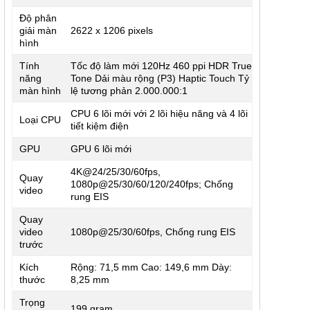
Độ phân
giải màn
2622 x 1206 pixels
hình
Tính
Tốc độ làm mới 120Hz 460 ppi HDR True
năng
Tone Dải màu rộng (P3) Haptic Touch Tỷ
màn hình
lệ tương phản 2.000.000:1
CPU 6 lõi mới với 2 lõi hiệu năng và 4 lõi
Loại CPU
tiết kiệm điện
GPU
GPU 6 lõi mới
4K@24/25/30/60fps,
Quay
1080p@25/30/60/120/240fps; Chống
video
rung EIS
Quay
video
1080p@25/30/60fps, Chống rung EIS
trước
Kích
Rộng: 71,5 mm Cao: 149,6 mm Dày:
thước
8,25 mm
Trọng
199 gram