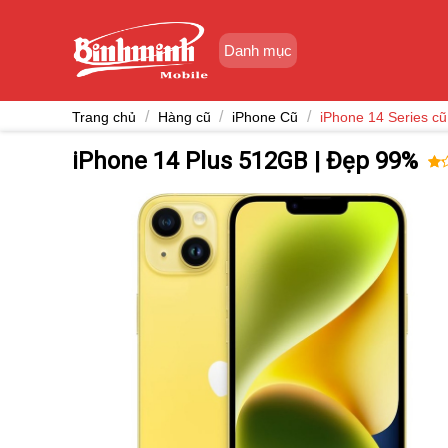
Skip
to
Danh mục
content
/
/
/
Trang chủ
Hàng cũ
iPhone Cũ
iPhone 14 Series cũ
iPhone 14 Plus 512GB | Đẹp 99%
1.
1
trê
5
dự
trê
đá
giá