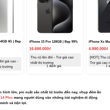
 64GB 4G | Đẹp
iPhone 15 Pro 128GB | Đẹp 99%
iPhone Xs Ma
16.690.000
₫
4.990.000
₫
Thu cũ lên đời - Trợ giá cao
[HOT] Thu cũ
ời giá cao -
nhất thị trường
Trợ giá cao n
1 đánh giá
1 
hị trường
 hình lớn, pin xuất sắc nhất từ trước đến nay, chụp đêm ấn
 14 Plus
mang người dùng vào những trải nghiệm di động
inh và tiện lợi.