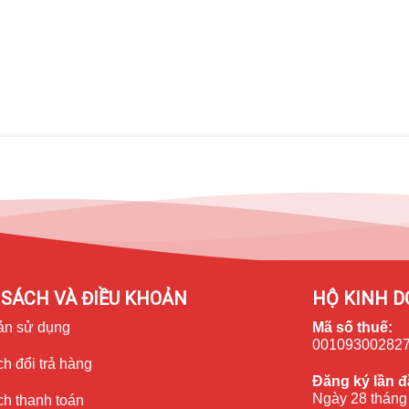
ều hơn 21% so với bản tiêu chuẩn
iPhone 14
, smartphone cho mọi
 Super Retina XDR, giúp bạn chìm đắm vào không gian giải trí đỉnh
bùng nổ, đáp ứng trọn vẹn mọi nhu cầu của người dùng. Thiết kế
nghệ True Tone cũng giúp bảo vệ mắt khi có khả năng điều chỉnh
SÁCH VÀ ĐIỀU KHOẢN
HỘ KINH D
ản sử dụng
Mã số thuế:
00109300282
h đổi trả hàng
Đăng ký lần đ
Ngày 28 tháng
ch thanh toán