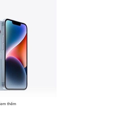
em thêm
và kính Ceramic Shield chắc chắn có khả năng chống trầy xước,