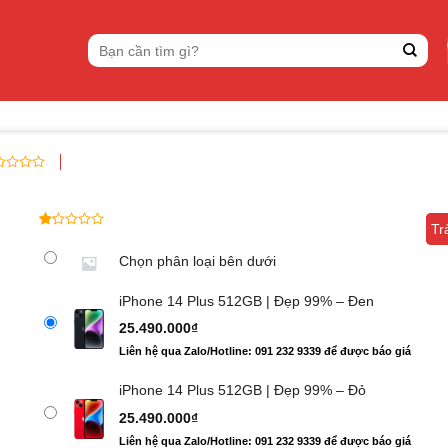
Tìm
kiếm:
00
n
Tr
Tr
a
1.00
1
n
trên
Chọn phân loại bên dưới
nh
5
dựa
iPhone 14 Plus 512GB | Đẹp 99% – Đen
trên
đánh
25.490.000
₫
giá
Liên hệ qua Zalo/Hotline: 091 232 9339 để được báo giá
iPhone 14 Plus 512GB | Đẹp 99% – Đỏ
25.490.000
₫
Liên hệ qua Zalo/Hotline: 091 232 9339 để được báo giá