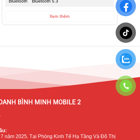
Bluetooth
Bluetooth 5.3
Xem thêm
OANH BÌNH MINH MOBILE 2
7
ầu:
 7 năm 2025. Tại Phòng Kinh Tế Hạ Tầng Và Đô Thị