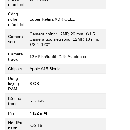
màn hình
Công
nghệ
Super Retina XDR OLED
màn hình
Camera chính: 12MP, 26 mm, ƒ/1.5
Camera
Camera góc siêu rộng: 12MP, 13 mm,
sau
ƒ/2.4, 120°
Camera
12MP khẩu độ f/1.9, Autofocus
trước
Chipset
Apple A15 Bionic
Dung
lượng
6 GB
RAM
Bộ nhớ
512 GB
trong
Pin
4422 mAh
Hệ điều
iOS 16
hành