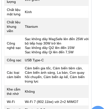
lượng
Chất liệu
Kính
mặt lưng
Chất liệu
khung
Titanium
viền
Sạc không dây MagSafe lên đến 25W với
Công
bộ tiếp hợp 30W trở lên
nghệ sạc
Sạc không dây Qi2 lên đến 15W
Sạc không dây Qi lên đến 7,5W
Cổng sạc
USB Type-C
Cảm biến gia tốc, Cảm biến tiệm cận,
Các loại
Cảm biến ánh sáng, La bàn, Con quay
cảm biến
hồi chuyển, Cảm biến áp kế, Cảm biến
trọng lực
Khe cắm
Không
thẻ nhớ
Wi-Fi
Wi‑Fi 7 (802.11be) với 2×2 MIMO7