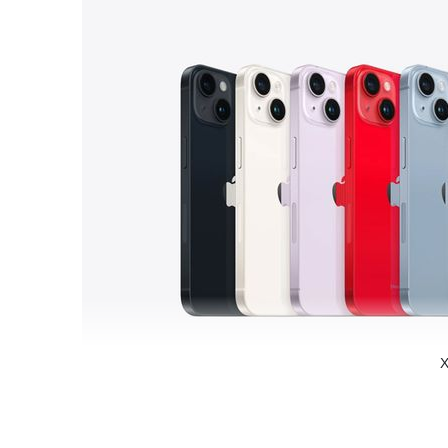
X
Thiết kế cao cấp và bền bỉ
iPhone 14 Plus được hoàn thiện cao cấp với khung nhôm 