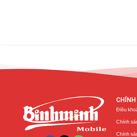
Chiếc iPhone màn hình lớn nhất
Tận hưởng chiếc iPhone màn hình lớn nhất 6.7 inch, nhi
thao tác diễn ra dễ dàng và thoải mái.
Trải nghiệm còn ấn tượng và sắc nét khi đây là màn hình
cao, các bộ phim bom tấn mãn nhãn và những trận game 
còn chỉn chu với màn hình siêu mỏng và gọn gàng. Công 
màn hình theo ánh sáng của môi trường hiện tại.
CHÍNH 
Điều kho
Chính sác
Chính sá