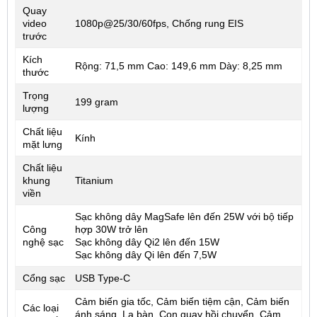
Quay
video
1080p@25/30/60fps, Chống rung EIS
trước
Kích
Rộng: 71,5 mm Cao: 149,6 mm Dày: 8,25 mm
thước
Trọng
199 gram
lượng
Chất liệu
Kính
mặt lưng
Chất liệu
khung
Titanium
viền
Sạc không dây MagSafe lên đến 25W với bộ tiếp
Công
hợp 30W trở lên
nghệ sạc
Sạc không dây Qi2 lên đến 15W
Sạc không dây Qi lên đến 7,5W
Cổng sạc
USB Type-C
Cảm biến gia tốc, Cảm biến tiệm cận, Cảm biến
Các loại
ánh sáng, La bàn, Con quay hồi chuyển, Cảm