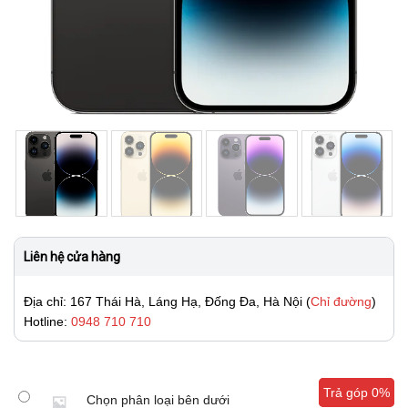
Liên hệ cửa hàng
Địa chỉ: 167 Thái Hà, Láng Hạ, Đống Đa, Hà Nội (
Chỉ đường
)
Hotline:
0948 710 710
Trả góp 0%
Trả góp 0%
Chọn phân loại bên dưới