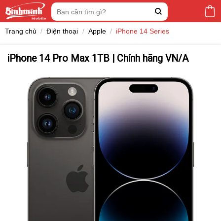
Skip
Tìm
to
kiếm:
content
Trang chủ
/
Điện thoại
/
Apple
/
iPhone 14 Series
iPhone 14 Pro Max 1TB | Chính hãng VN/A