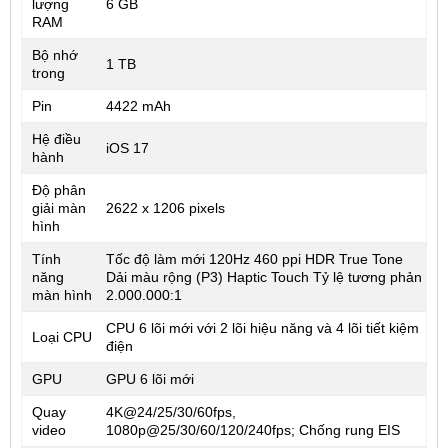
lượng
6 GB
RAM
Bộ nhớ
1 TB
trong
Pin
4422 mAh
Hệ điều
iOS 17
hành
Độ phân
giải màn
2622 x 1206 pixels
hình
Tính
Tốc độ làm mới 120Hz 460 ppi HDR True Tone
năng
Dải màu rộng (P3) Haptic Touch Tỷ lệ tương phản
màn hình
2.000.000:1
CPU 6 lõi mới với 2 lõi hiệu năng và 4 lõi tiết kiệm
Loại CPU
điện
GPU
GPU 6 lõi mới
Quay
4K@24/25/30/60fps,
video
1080p@25/30/60/120/240fps; Chống rung EIS