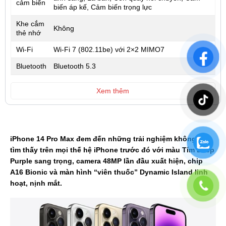
cảm biến
biến áp kế, Cảm biến trọng lực
Khe cắm
Không
thẻ nhớ
Wi-Fi
Wi‑Fi 7 (802.11be) với 2×2 MIMO7
Bluetooth
Bluetooth 5.3
Xem thêm
iPhone 14 Pro Max đem đến những trải nghiệm không thể
tìm thấy trên mọi thế hệ iPhone trước đó với màu Tím Deep
Purple sang trọng, camera 48MP lần đầu xuất hiện, chip
A16 Bionic và màn hình “viên thuốc” Dynamic Island linh
hoạt, nịnh mắt.