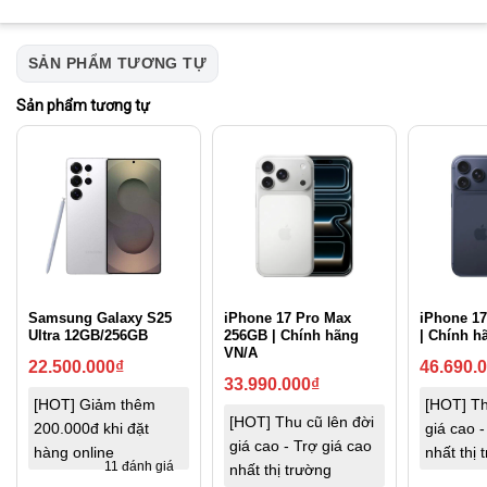
SẢN PHẨM TƯƠNG TỰ
Sản phẩm tương tự
Samsung Galaxy S25
iPhone 17 Pro Max
iPhone 1
Ultra 12GB/256GB
256GB | Chính hãng
| Chính h
VN/A
22.500.000
₫
46.690.
33.990.000
₫
[HOT] Giảm thêm
[HOT] Th
[HOT] Thu cũ lên đời
200.000đ khi đặt
giá cao -
giá cao - Trợ giá cao
hàng online
nhất thị 
11 đánh giá
nhất thị trường