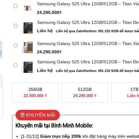
Samsung Galaxy S25 Ultra 12GB/512GB – Titan V
24.290.000
₫
Samsung Galaxy S25 Ultra 12GB/512GB – Titan Đe
Liên hệ
Liên hệ qua Zalo/Hotline: 091 232 9339 để được bá
Samsung Galaxy S25 Ultra 12GB/512GB – Titan X
24.290.000
₫
Samsung Galaxy S25 Ultra 12GB/512GB – Titan Đe
Liên hệ
Liên hệ qua Zalo/Hotline: 091 232 9339 để được bá
256GB
512GB
1TB
22.500.000 ₫
24.290.000 ₫
Liên 
KHUYẾN MÃI
Khuyến mãi tại Bình Minh Mobile:
[1-31/12]
Giảm trực tiếp 200k
khi đặt hàng máy trên websi