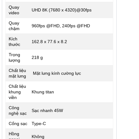
Quay
UHD 8K (7680 x 4320)@30fps
video
Quay
960fps @FHD, 240fps @FHD
chậm
Kích
162.8 x 77.6 x 8.2
thước
Trọng
218 g
lượng
Chất liệu
Mặt lưng kính cường lực
mặt lưng
Chất liệu
khung
Khung titan
viền
Công
Sạc nhanh 45W
nghệ sạc
Cổng sạc
Type-C
Hồng
Không