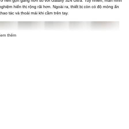
trở nên gọn gàng hơn so với Galaxy S24 Ultra. Tuy nhiên, màn hình
 nghiệm hiển thị rộng rãi hơn. Ngoài ra, thiết bị còn có độ mỏng ấn
ao tác và thoải mái khi cầm trên tay.
em thêm