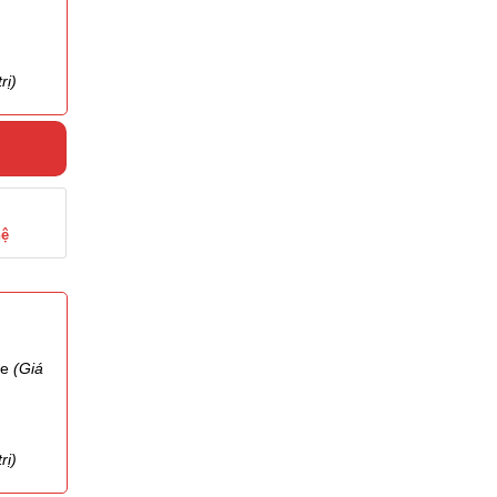
rị)
hệ
te
(Giá
rị)