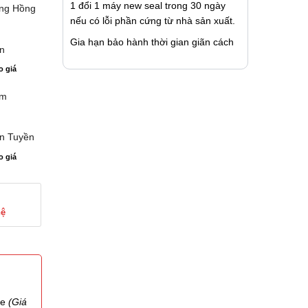
1 đổi 1 máy new seal trong 30 ngày
àng Hồng
nếu có lỗi phần cứng từ nhà sản xuất.
Gia hạn bảo hành thời gian giãn cách
n
o giá
ám
n Tuyền
o giá
hệ
te
(Giá