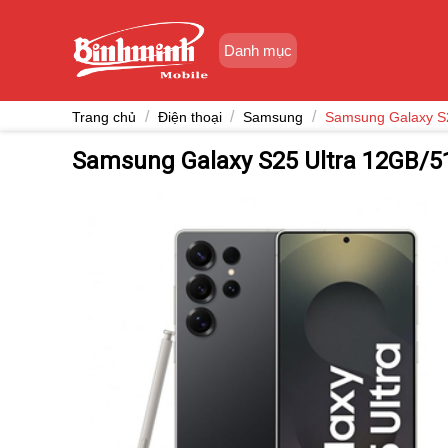
Skip
to
Danh mục
content
/
/
/
Trang chủ
Điện thoại
Samsung
Samsung Galaxy S
Samsung Galaxy S25 Ultra 12GB/