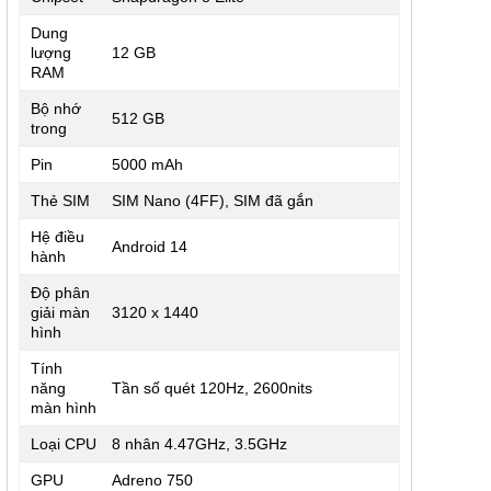
Dung
lượng
12 GB
RAM
Bộ nhớ
512 GB
trong
Pin
5000 mAh
Thẻ SIM
SIM Nano (4FF), SIM đã gắn
Hệ điều
Android 14
hành
Độ phân
giải màn
3120 x 1440
hình
Tính
năng
Tần số quét 120Hz, 2600nits
màn hình
Loại CPU
8 nhân 4.47GHz, 3.5GHz
GPU
Adreno 750