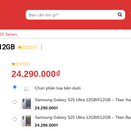
Tìm
kiếm:
25 Series
512GB
1.00
6
trên
5
dựa
1.00
6
24.290.000
₫
trên
trên
đánh
5
giá
dựa
Chọn phân loại bên dưới
trên
đánh
giá
Samsung Galaxy S25 Ultra 12GB/512GB – Titan Xa
24.290.000
₫
Samsung Galaxy S25 Ultra 12GB/512GB – Titan Bạ
24.290.000
₫