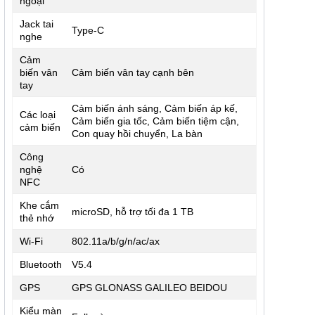
ngoại
Jack tai
Type-C
nghe
Cảm
biến vân
Cảm biến vân tay cạnh bên
tay
Cảm biến ánh sáng, Cảm biến áp kế,
Các loại
Cảm biến gia tốc, Cảm biến tiệm cận,
cảm biến
Con quay hồi chuyển, La bàn
Công
nghệ
Có
NFC
Khe cắm
microSD, hỗ trợ tối đa 1 TB
thẻ nhớ
Wi-Fi
802.11a/b/g/n/ac/ax
Bluetooth
V5.4
GPS
GPS GLONASS GALILEO BEIDOU
Kiểu màn