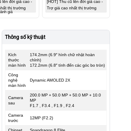
 lên đời giá cao -
[HOT] Thu cũ lên đời giá cao -
hất thị trường
Trợ giá cao nhất thị trường
đánh giá
Thông số kỹ thuật
Kích
174.2mm (6.9″ hình chữ nhật hoàn
thước
chỉnh)
màn hình
172.2mm (6.8″ tính đến các góc bo tròn)
Công
nghệ
Dynamic AMOLED 2X
màn hình
200.0 MP + 50.0 MP + 50.0 MP + 10.0
Camera
MP
sau
F1.7 , F3.4 , F1.9 , F2.4
Camera
12MP (F2.2)
trước
Chipset
Snapdragon 8 Elite