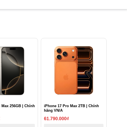
o Max 256GB | Chính
iPhone 17 Pro Max 2TB | Chính
hãng VN/A
₫
61.790.000
₫