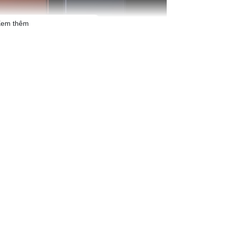
em thêm
 xuất hiện của iPhone 17 Pro Max, và một trong những
n tâm nhất chính là màn hình.
 hãng VN/A
đang được phân phối đầy đủ tại
Bình Minh Mobile
với
ề thiết kế với khung nhôm nguyên khối (aluminum unibody) cùng
ở rộng toàn bộ chiều ngang mặt lưng tạo cảm giác chắc chắn và