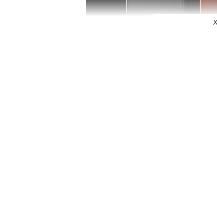
X
Thế giới công nghệ đang nín thở chờ đợi sự
điểm nhấn được qua
Tại Việt Nam, phiên bản
iPhone 17 Pro Max 2TB chính
chính sách bảo hành uy tín và nhiều ưu đãi hấp dẫn.
Thiết kế cao cấp và sang trọng
iPhone 17 Pro Max 2TB năm nay mang đến thay đổi lớn v
mặt kính Ceramic Shield thế hệ mới. Cụm camera được m
hiện đại.