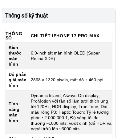
Thông số kỹ thuật
THÔNG
CHI TIẾT IPHONE 17 PRO MAX
SỐ
Kích
thước
6.9-inch tất màn hình OLED (Super
màn
Retina XDR)
hình
Độ phân
giải màn
2868 × 1320 pixels, mật độ ≈ 460 ppi
hình
Dynamic Island; Always-On display;
ProMotion với tần số làm tươi thích ứng
Tính
tới 120Hz; HDR display; True Tone; Dải
năng
màu rộng P3; Haptic Touch; Tỷ lệ tương
màn
phản ~2.000.000:1; Độ sáng tối đa
hình
thường ~1000 nits, vượt đỉnh (để HDR và
ngoài trời) lên ~3000 nits