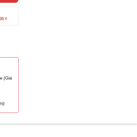
00 ₫
te
(Giá
rị)