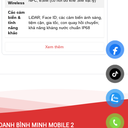
NFC; eSIM (có nơi bỏ khe SIM vật lý)
Wireless
Các cảm
biến &
LiDAR; Face ID; các cảm biến ánh sáng,
tính
tiệm cận, gia tốc, con quay hồi chuyển;
năng
khả năng kháng nước chuẩn IP68
khác
Xem thêm
OANH BÌNH MINH MOBILE 2