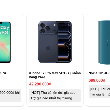
26 5G
iPhone 17 Pro Max 512GB | Chính
Nokia 105 4G 
hãng VN/A
699.000
₫
42.290.000
₫
[HOT] Thu cũ
200.000đ khi
[HOT] Thu cũ lên đời giá cao -
Trợ giá lên 
Trợ giá cao nhất thị trường