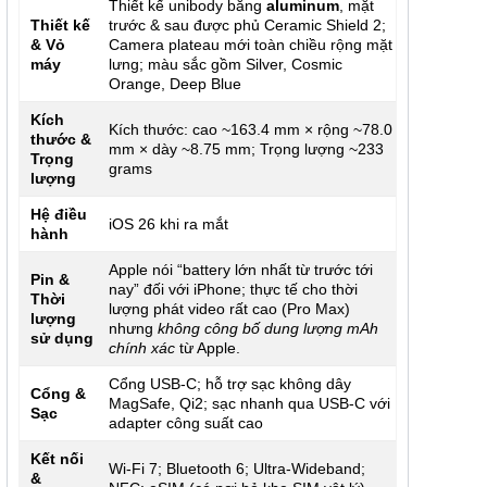
Thiết kế unibody bằng
aluminum
, mặt
Thiết kế
trước & sau được phủ Ceramic Shield 2;
& Vỏ
Camera plateau mới toàn chiều rộng mặt
máy
lưng; màu sắc gồm Silver, Cosmic
Orange, Deep Blue
Kích
Kích thước: cao ~163.4 mm × rộng ~78.0
thước &
mm × dày ~8.75 mm; Trọng lượng ~233
Trọng
grams
lượng
Hệ điều
iOS 26 khi ra mắt
hành
Apple nói “battery lớn nhất từ trước tới
Pin &
nay” đối với iPhone; thực tế cho thời
Thời
lượng phát video rất cao (Pro Max)
lượng
nhưng
không công bố dung lượng mAh
sử dụng
chính xác
từ Apple.
Cổng USB-C; hỗ trợ sạc không dây
Cổng &
MagSafe, Qi2; sạc nhanh qua USB-C với
Sạc
adapter công suất cao
Kết nối
Wi-Fi 7; Bluetooth 6; Ultra-Wideband;
&