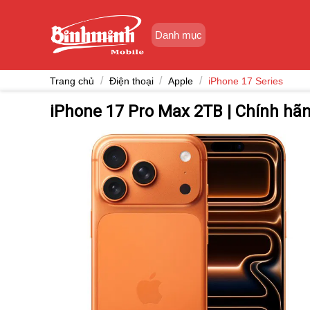
Skip
to
Danh mục
content
/
/
/
Trang chủ
Điện thoại
Apple
iPhone 17 Series
iPhone 17 Pro Max 2TB | Chính hã