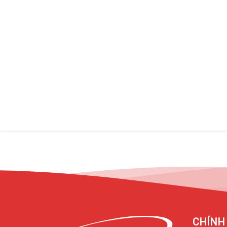
Màn hình là điểm nhấn lớn nhất trên iPhone 17 Pro Max.
mật độ điểm ảnh đạt 460 ppi, hình ảnh hiển thị sắc nét, 
Apple tiếp tục trang bị
ProMotion 120Hz
, Dynamic Island
ngoài trời lên đến
3000 nits
, giúp người dùng thoải mái s
CHÍNH 