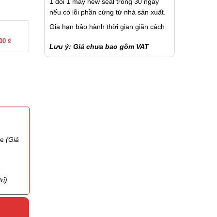
1 đổi 1 máy new seal trong 30 ngày
nếu có lỗi phần cứng từ nhà sản xuất.
Gia hạn bảo hành thời gian giãn cách
00 ₫
Lưu ý: Giá chưa bao gồm VAT
te
(Giá
rị)