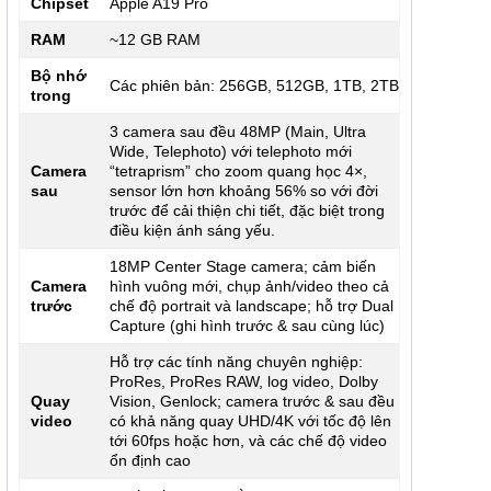
Chipset
Apple A19 Pro
RAM
~12 GB RAM
Bộ nhớ
Các phiên bản: 256GB, 512GB, 1TB, 2TB
trong
3 camera sau đều 48MP (Main, Ultra
Wide, Telephoto) với telephoto mới
Camera
“tetraprism” cho zoom quang học 4×,
sau
sensor lớn hơn khoảng 56% so với đời
trước để cải thiện chi tiết, đặc biệt trong
điều kiện ánh sáng yếu.
18MP Center Stage camera; cảm biến
Camera
hình vuông mới, chụp ảnh/video theo cả
trước
chế độ portrait và landscape; hỗ trợ Dual
Capture (ghi hình trước & sau cùng lúc)
Hỗ trợ các tính năng chuyên nghiệp:
ProRes, ProRes RAW, log video, Dolby
Quay
Vision, Genlock; camera trước & sau đều
video
có khả năng quay UHD/4K với tốc độ lên
tới 60fps hoặc hơn, và các chế độ video
ổn định cao