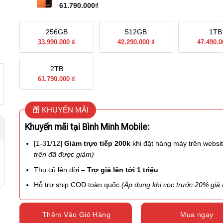
61.790.000
₫
256GB
512GB
1TB
33.990.000 ₫
42.290.000 ₫
47.490.0
2TB
61.790.000 ₫
KHUYẾN MÃI
Khuyến mãi tại Bình Minh Mobile:
[1-31/12]
Giảm trực tiếp 200k
khi đặt hàng máy trên websi
trên đã được giảm)
Thu cũ lên đời –
Trợ giá lên tới 1 triệu
Hỗ trợ ship COD toàn quốc
(Áp dụng khi cọc trước 20% giá t
Thêm Vào Giỏ Hàng
Mua ngay