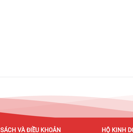
 Với kích thước
6.9 inch
cùng độ phân giải
2868 x 1320 pixels
,
mịn màng.
, True Tone và khả năng hiển thị HDR cực đẹp. Độ sáng tối đa
ử dụng trong mọi điều kiện ánh sáng.
SÁCH VÀ ĐIỀU KHOẢN
HỘ KINH D