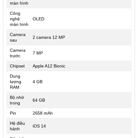
màn hình
Công
nghệ
OLED
màn hình
Camera
2 camera 12 MP
sau
Camera
7 MP
trước
Chipset
Apple A12 Bionic
Dung
lượng
4 GB
RAM
Bộ nhớ
64 GB
trong
Pin
2658 mAh
Hệ điều
iOS 14
hành