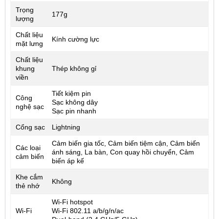
Trọng
177g
lượng
Chất liệu
Kính cường lực
mặt lưng
Chất liệu
khung
Thép không gỉ
viền
Tiết kiệm pin
Công
Sạc không dây
nghệ sạc
Sạc pin nhanh
Cổng sạc
Lightning
Cảm biến gia tốc, Cảm biến tiệm cận, Cảm biến
Các loại
ánh sáng, La bàn, Con quay hồi chuyển, Cảm
cảm biến
biến áp kế
Khe cắm
Không
thẻ nhớ
Wi-Fi hotspot
Wi-Fi
Wi-Fi 802.11 a/b/g/n/ac