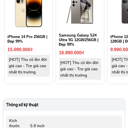
Samsung Galaxy S24
iPhone 14 Pro 256GB |
iPhone 12
Ultra 5G 12GB/256GB |
Đẹp 99%
128GB | 
Đẹp 99%
15.090.000
₫
9.990.0
16.990.000
₫
[HOT] Thu cũ lên đời
[HOT] Th
[HOT] Thu cũ lên đời
giá cao - Trợ giá cao
giá cao -
giá cao - Trợ giá cao
nhất thị trường
nhất thị 
nhất thị trường
Thông số kỹ thuật
Kích
thước
5.8 inch