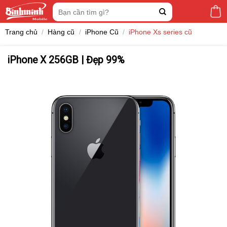
Skip
Tìm
to
kiếm:
content
Trang chủ
/
Hàng cũ
/
iPhone Cũ
/
iPhone Xs series cũ
iPhone X 256GB | Đẹp 99%