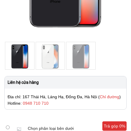
Liên hệ cửa hàng
Địa chỉ: 167 Thái Hà, Láng Hạ, Đống Đa, Hà Nội (
Chỉ đường
)
Hotline:
0948 710 710
Trả góp 0%
Trả góp 0%
Chọn phân loại bên dưới