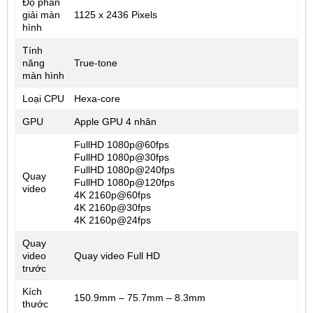
Độ phân
giải màn
1125 x 2436 Pixels
hình
Tính
năng
True-tone
màn hình
Loại CPU
Hexa-core
GPU
Apple GPU 4 nhân
FullHD 1080p@60fps
FullHD 1080p@30fps
FullHD 1080p@240fps
Quay
FullHD 1080p@120fps
video
4K 2160p@60fps
4K 2160p@30fps
4K 2160p@24fps
Quay
video
Quay video Full HD
trước
Kích
150.9mm – 75.7mm – 8.3mm
thước