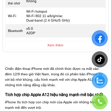
Không
thẻ nhớ
Wi-Fi hotspot
Wi-Fi
Wi-Fi 802.11 a/b/g/n/ac
Dual-band (2.4 GHz/5 GHz)
v5.0
Bluetooth
A2DP
Xem thêm
Chiếc điện thoại iPhone mới đã chính thức được ra mắt vào
đêm 12/9 theo giờ Việt Nam, trong đó có phiên bản iPhone Xs
với bộ nhớ khủng, cấu hình mạnh mẽ với chip Apple A12 và
những tính năng đẳng cấp khác.
Tích hợp chip Apple A12 hiệu năng mạnh mẽ bậc nhất
iPhone Xs tích hợp con chip mới của Apple với những hiệu năng
mạnh mẽ đến vượt trội.