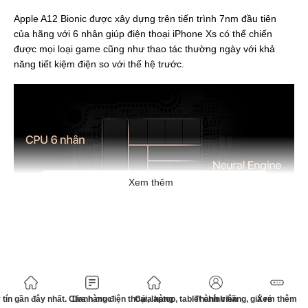
Apple A12 Bionic được xây dựng trên tiến trình 7nm đầu tiên
của hãng với 6 nhân giúp điện thoại iPhone Xs có thể chiến
được mọi loại game cũng như thao tác thường ngày với khả
năng tiết kiệm điện so với thế hệ trước.
Xem thêm
Bên cạnh đó, bộ xử lý đồ họa của máy cũng được Apple thiết kế
lại giúp việc chơi game hay dựng hình mượt mà và nhanh
tín gần đây nhất. Cửa hàng điện thoại, laptop, tablet chính hãng, giá rẻ
Danh mục
Cửa hàng
Thành viên
Xem thêm