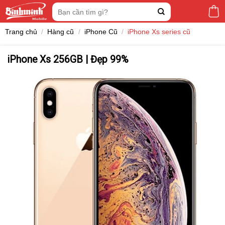
Skip
Tìm
to
kiếm:
content
Trang chủ
/
Hàng cũ
/
iPhone Cũ
/
iPhone Xs series cũ
iPhone Xs 256GB | Đẹp 99%