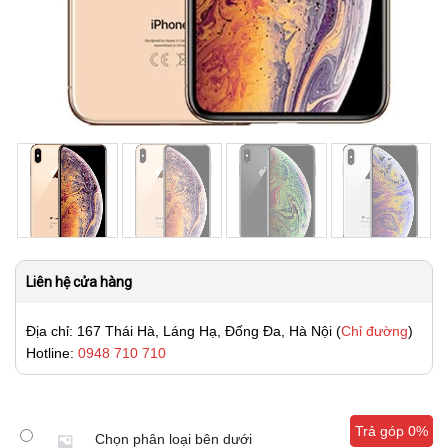
Liên hệ cửa hàng
Địa chỉ: 167 Thái Hà, Láng Hạ, Đống Đa, Hà Nội (
Chỉ đường
)
Hotline:
0948 710 710
Trả góp 0%
Trả góp 0%
Chọn phân loại bên dưới