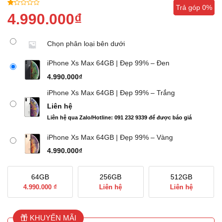
Trả góp 0%
Trả góp 0%
Trả góp 0%
1.00
1
4.990.000
₫
trên
5
dựa
Chọn phân loại bên dưới
trên
đánh
giá
iPhone Xs Max 64GB | Đẹp 99% – Đen
4.990.000
₫
iPhone Xs Max 64GB | Đẹp 99% – Trắng
Liên hệ
Liên hệ qua Zalo/Hotline: 091 232 9339 để được báo giá
iPhone Xs Max 64GB | Đẹp 99% – Vàng
4.990.000
₫
64GB
256GB
512GB
4.990.000 ₫
Liên hệ
Liên hệ
KHUYẾN MÃI