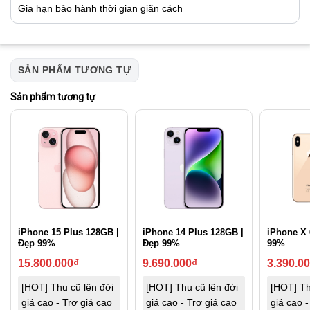
Gia hạn bảo hành thời gian giãn cách
SẢN PHẨM TƯƠNG TỰ
Sản phẩm tương tự
iPhone 15 Plus 128GB |
iPhone 14 Plus 128GB |
iPhone X 
Đẹp 99%
Đẹp 99%
99%
15.800.000
₫
9.690.000
₫
3.390.0
[HOT] Thu cũ lên đời
[HOT] Thu cũ lên đời
[HOT] Th
giá cao - Trợ giá cao
giá cao - Trợ giá cao
giá cao -