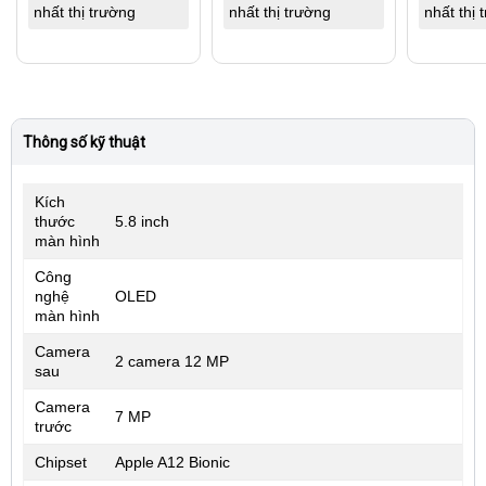
nhất thị trường
nhất thị trường
nhất thị 
Thông số kỹ thuật
Kích
thước
5.8 inch
màn hình
Công
nghệ
OLED
màn hình
Camera
2 camera 12 MP
sau
Camera
7 MP
trước
Chipset
Apple A12 Bionic