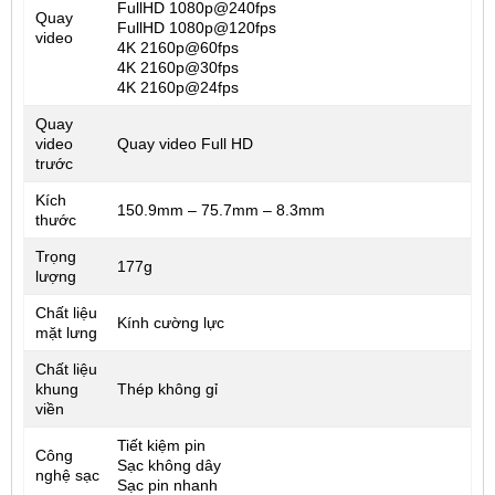
FullHD 1080p@240fps
Quay
FullHD 1080p@120fps
video
4K 2160p@60fps
4K 2160p@30fps
4K 2160p@24fps
Quay
video
Quay video Full HD
trước
Kích
150.9mm – 75.7mm – 8.3mm
thước
Trọng
177g
lượng
Chất liệu
Kính cường lực
mặt lưng
Chất liệu
khung
Thép không gỉ
viền
Tiết kiệm pin
Công
Sạc không dây
nghệ sạc
Sạc pin nhanh