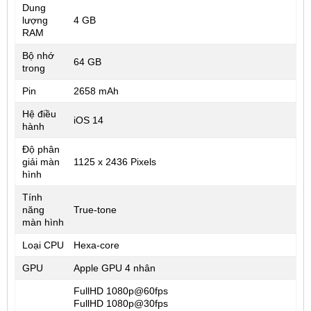
Dung
lượng
4 GB
RAM
Bộ nhớ
64 GB
trong
Pin
2658 mAh
Hệ điều
iOS 14
hành
Độ phân
giải màn
1125 x 2436 Pixels
hình
Tính
năng
True-tone
màn hình
Loại CPU
Hexa-core
GPU
Apple GPU 4 nhân
FullHD 1080p@60fps
FullHD 1080p@30fps