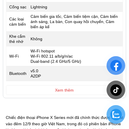
Cổng sạc
Lightning
Cảm biến gia tốc, Cảm biến tiệm cận, Cảm biến
Các loại
ánh sáng, La bàn, Con quay hồi chuyển, Cảm
cảm biến
biến áp kế
Khe cắm
Không
thẻ nhớ
Wi-Fi hotspot
Wi-Fi
Wi-Fi 802.11 a/b/g/n/ac
Dual-band (2.4 GHz/5 GHz)
v5.0
Bluetooth
A2DP
Xem thêm
Chiếc điện thoại iPhone X Series mới đã chính thức được ra mắt
vào đêm 12/9 theo giờ Việt Nam, trong đó có phiên bản iPhone