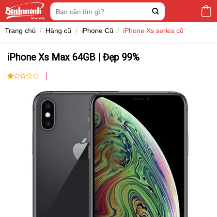
Skip
Tìm
to
kiếm:
content
Trang chủ
/
Hàng cũ
/
iPhone Cũ
/
iPhone Xs series cũ
iPhone Xs Max 64GB | Đẹp 99%
1.00
1
trên
5
dựa
trên
đánh
giá