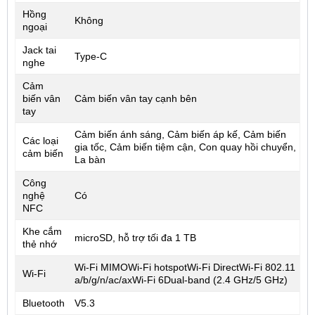
Hồng
Không
ngoại
Jack tai
Type-C
nghe
Cảm
biến vân
Cảm biến vân tay cạnh bên
tay
Cảm biến ánh sáng, Cảm biến áp kế, Cảm biến
Các loại
gia tốc, Cảm biến tiệm cận, Con quay hồi chuyển,
cảm biến
La bàn
Công
nghệ
Có
NFC
Khe cắm
microSD, hỗ trợ tối đa 1 TB
thẻ nhớ
Wi-Fi MIMOWi-Fi hotspotWi-Fi DirectWi-Fi 802.11
Wi-Fi
a/b/g/n/ac/ax
Wi-Fi 6
Dual-band (2.4 GHz/5 GHz)
Bluetooth
V5.3