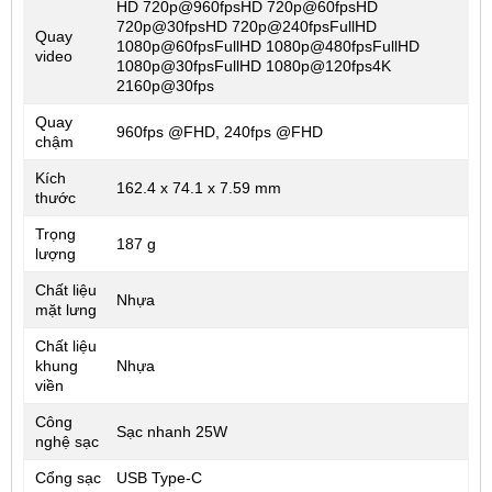
HD 720p@960fpsHD 720p@60fpsHD
720p@30fpsHD 720p@240fpsFullHD
Quay
1080p@60fpsFullHD 1080p@480fpsFullHD
video
1080p@30fpsFullHD 1080p@120fps4K
2160p@30fps
Quay
960fps @FHD, 240fps @FHD
chậm
Kích
162.4 x 74.1 x 7.59 mm
thước
Trọng
187 g
lượng
Chất liệu
Nhựa
mặt lưng
Chất liệu
khung
Nhựa
viền
Công
Sạc nhanh 25W
nghệ sạc
Cổng sạc
USB Type-C