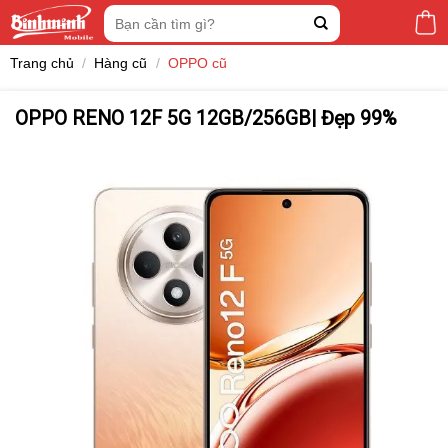
Skip
Tìm
to
kiếm:
content
Trang chủ
/
Hàng cũ
/
OPPO cũ
OPPO RENO 12F 5G 12GB/256GB| Đẹp 99%