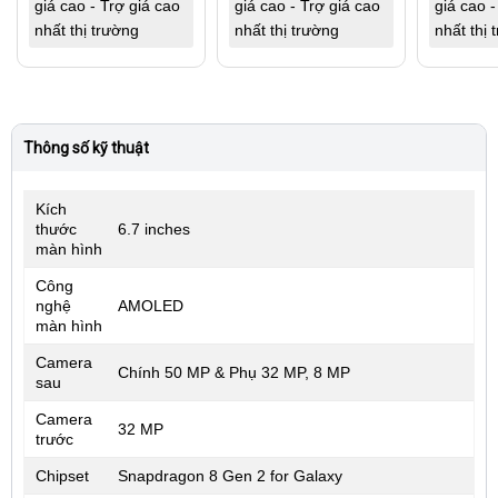
giá cao - Trợ giá cao
giá cao - Trợ giá cao
giá cao -
nhất thị trường
nhất thị trường
nhất thị 
Thông số kỹ thuật
Kích
thước
6.7 inches
màn hình
Công
nghệ
AMOLED
màn hình
Camera
Chính 50 MP & Phụ 32 MP, 8 MP
sau
Camera
32 MP
trước
Chipset
Snapdragon 8 Gen 2 for Galaxy