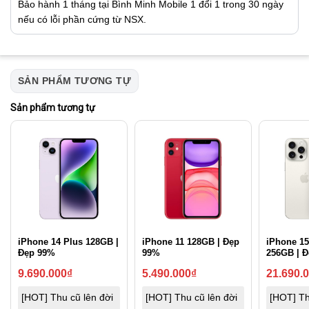
Bảo hành 1 tháng tại Bình Minh Mobile 1 đổi 1 trong 30 ngày
nếu có lỗi phần cứng từ NSX.
SẢN PHẨM TƯƠNG TỰ
Sản phẩm tương tự
iPhone 14 Plus 128GB |
iPhone 11 128GB | Đẹp
iPhone 15
Đẹp 99%
99%
256GB | 
9.690.000
₫
5.490.000
₫
21.690.
[HOT] Thu cũ lên đời
[HOT] Thu cũ lên đời
[HOT] Th