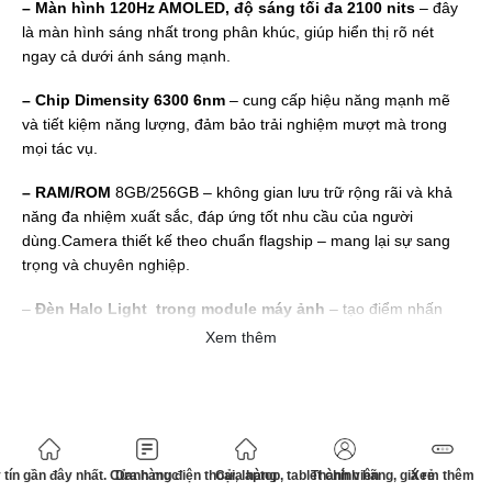
– Màn hình 120Hz AMOLED, độ sáng tối đa 2100 nits
– đây
là màn hình sáng nhất trong phân khúc, giúp hiển thị rõ nét
ngay cả dưới ánh sáng mạnh.
– Chip Dimensity 6300 6nm
– cung cấp hiệu năng mạnh mẽ
và tiết kiệm năng lượng, đảm bảo trải nghiệm mượt mà trong
mọi tác vụ.
– RAM/ROM
8GB/256GB – không gian lưu trữ rộng rãi và khả
năng đa nhiệm xuất sắc, đáp ứng tốt nhu cầu của người
dùng.Camera thiết kế theo chuẩn flagship – mang lại sự sang
trọng và chuyên nghiệp.
–
Đèn Halo Light trong module máy ảnh
– tạo điểm nhấn
độc đáo và hỗ trợ thông báo trực quan.
Xem thêm
–
Camera sau: 50MP chính + góc rộng 8MP + xóa phông
2MP
– giúp bạn chụp ảnh sắc nét, phong phú góc chụp và hiệu
ứng xóa phông chuyên nghiệp.
–
Camera trước: 32MP
– lý tưởng cho việc chụp ảnh selfie chất
tín gần đây nhất. Cửa hàng điện thoại, laptop, tablet chính hãng, giá rẻ
Danh mục
Cửa hàng
Thành viên
Xem thêm