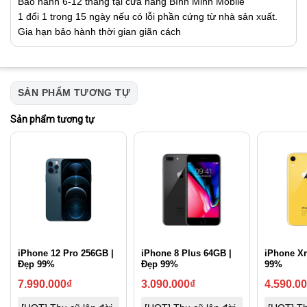
Bảo hành 6-12 tháng tại cửa hàng Bình Minh Mobile
1 đổi 1 trong 15 ngày nếu có lỗi phần cứng từ nhà sản xuất.
Gia hạn bảo hành thời gian giãn cách
SẢN PHẨM TƯƠNG TỰ
Sản phẩm tương tự
iPhone 12 Pro 256GB |
iPhone 8 Plus 64GB |
iPhone Xr
Đẹp 99%
Đẹp 99%
99%
7.990.000
₫
3.090.000
₫
4.590.0