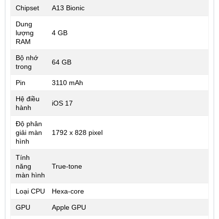
Chipset
A13 Bionic
Dung
lượng
4 GB
RAM
Bộ nhớ
64 GB
trong
Pin
3110 mAh
Hệ điều
iOS 17
hành
Độ phân
giải màn
1792 x 828 pixel
hình
Tính
năng
True-tone
màn hình
Loại CPU
Hexa-core
GPU
Apple GPU