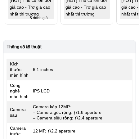
[HOT] Thu cũ lên đời
[HOT] Thu cũ lên đời
[HOT] Th
giá cao - Trợ giá cao
giá cao - Trợ giá cao
giá cao -
nhất thị trường
nhất thị trường
nhất thị 
5 đánh giá
Thông số kỹ thuật
Kích
thước
6.1 inches
màn hình
Công
nghệ
IPS LCD
màn hình
Camera kép 12MP:
Camera
– Camera góc rộng: ƒ/1.8 aperture
sau
– Camera siêu rộng: ƒ/2.4 aperture
Camera
12 MP, ƒ/2.2 aperture
trước