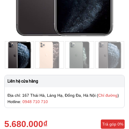
Liên hệ cửa hàng
Địa chỉ: 167 Thái Hà, Láng Hạ, Đống Đa, Hà Nội (
Chỉ đường
)
Hotline:
0948 710 710
5.680.000
₫
Trả góp 0%
Trả góp 0%
Trả góp 0%