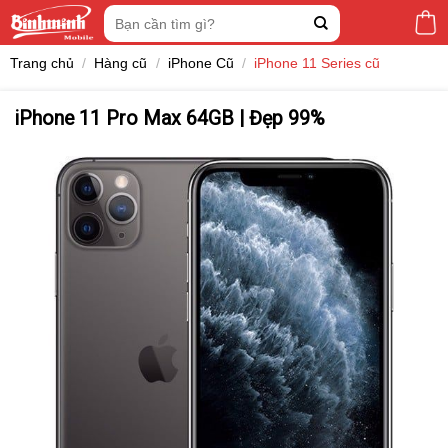
Skip
Tìm
to
kiếm:
content
Trang chủ
/
Hàng cũ
/
iPhone Cũ
/
iPhone 11 Series cũ
iPhone 11 Pro Max 64GB | Đẹp 99%