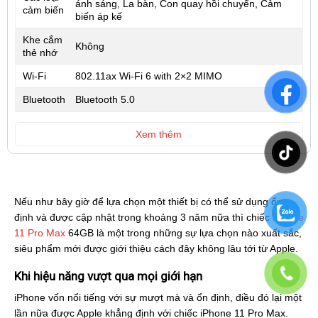
ánh sáng, La bàn, Con quay hồi chuyển, Cảm
cảm biến
biến áp kế
Khe cắm
Không
thẻ nhớ
Wi-Fi
802.11ax Wi‑Fi 6 with 2×2 MIMO
Bluetooth
Bluetooth 5.0
Xem thêm
Nếu như bây giờ để lựa chọn một thiết bị có thể sử dụng ổn
định và được cập nhật trong khoảng 3 năm nữa thì chiếc
iPhone
11 Pro Max
64GB là một trong những sự lựa chọn nào xuất sắc,
siêu phẩm mới được giới thiệu cách đây không lâu tới từ Apple.
Khi hiệu năng vượt qua mọi giới hạn
iPhone vốn nổi tiếng với sự mượt mà và ổn định, điều đó lại một
lần nữa được Apple khẳng định với chiếc iPhone 11 Pro Max.