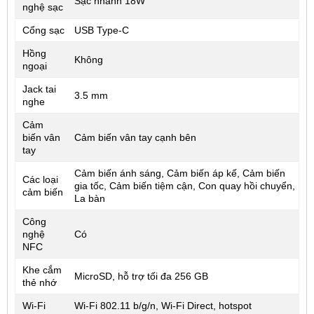
Sạc nhanh 18W
nghệ sạc
Cổng sạc
USB Type-C
Hồng
Không
ngoại
Jack tai
3.5 mm
nghe
Cảm
biến vân
Cảm biến vân tay cạnh bên
tay
Cảm biến ánh sáng, Cảm biến áp kế, Cảm biến
Các loại
gia tốc, Cảm biến tiệm cận, Con quay hồi chuyển,
cảm biến
La bàn
Công
nghệ
Có
NFC
Khe cắm
MicroSD, hỗ trợ tối đa 256 GB
thẻ nhớ
Wi-Fi
Wi-Fi 802.11 b/g/n, Wi-Fi Direct, hotspot