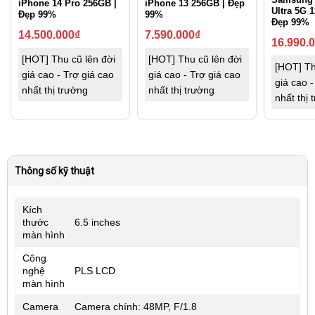
iPhone 14 Pro 256GB |
iPhone 13 256GB | Đẹp
Ultra 5G 
Đẹp 99%
99%
Đẹp 99%
14.500.000
₫
7.590.000
₫
16.990.
[HOT] Thu cũ lên đời
[HOT] Thu cũ lên đời
[HOT] Th
giá cao - Trợ giá cao
giá cao - Trợ giá cao
giá cao -
nhất thị trường
nhất thị trường
nhất thị 
Thông số kỹ thuật
Kích
thước
6.5 inches
màn hình
Công
nghệ
PLS LCD
màn hình
Camera
Camera chính: 48MP, F/1.8