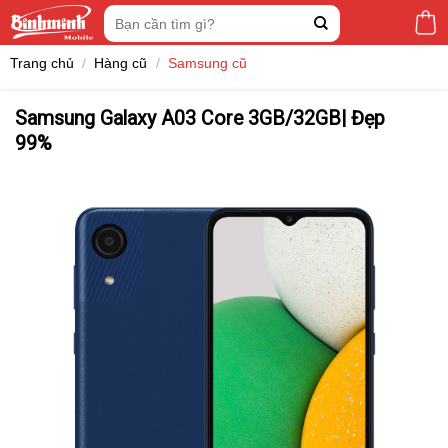
Skip
Tìm
to
kiếm:
content
Trang chủ
/
Hàng cũ
/
Samsung cũ
Samsung Galaxy A03 Core 3GB/32GB| Đẹp
99%