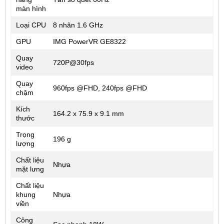
màn hình
Loại CPU
8 nhân 1.6 GHz
GPU
IMG PowerVR GE8322
Quay
720P@30fps
video
Quay
960fps @FHD, 240fps @FHD
chậm
Kích
164.2 x 75.9 x 9.1 mm
thước
Trọng
196 g
lượng
Chất liệu
Nhựa
mặt lưng
Chất liệu
khung
Nhựa
viền
Công