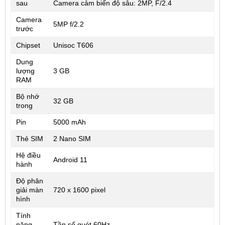
sau
Camera cảm biến độ sâu: 2MP, F/2.4
Camera
5MP f/2.2
trước
Chipset
Unisoc T606
Dung
lượng
3 GB
RAM
Bộ nhớ
32 GB
trong
Pin
5000 mAh
Thẻ SIM
2 Nano SIM
Hệ điều
Android 11
hành
Độ phân
giải màn
720 x 1600 pixel
hình
Tính
năng
Tần số quét 60Hz