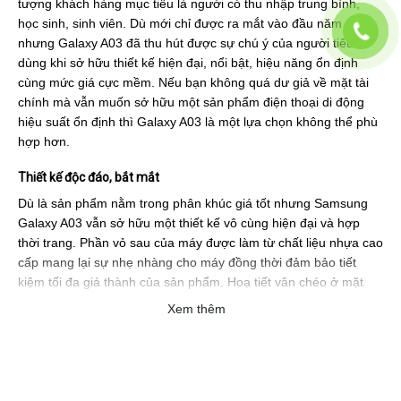
tượng khách hàng mục tiêu là người có thu nhập trung bình,
học sinh, sinh viên. Dù mới chỉ được ra mắt vào đầu năm nay
nhưng Galaxy A03 đã thu hút được sự chú ý của người tiêu
dùng khi sở hữu thiết kế hiện đại, nổi bật, hiệu năng ổn định
cùng mức giá cực mềm. Nếu bạn không quá dư giả về mặt tài
chính mà vẫn muốn sở hữu một sản phẩm điện thoại di động
hiệu suất ổn định thì Galaxy A03 là một lựa chọn không thể phù
hợp hơn.
Thiết kế độc đáo, bắt mắt
Dù là sản phẩm nằm trong phân khúc giá tốt nhưng Samsung
Galaxy A03 vẫn sở hữu một thiết kế vô cùng hiện đại và hợp
thời trang. Phần vỏ sau của máy được làm từ chất liệu nhựa cao
cấp mang lại sự nhẹ nhàng cho máy đồng thời đảm bảo tiết
kiệm tối đa giá thành của sản phẩm. Hoạ tiết vân chéo ở mặt
sau cũng vô cùng độc đáo, thu hút mọi ánh nhìn.
Xem thêm