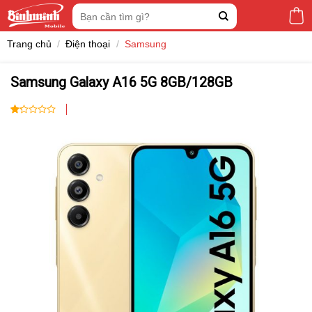
Skip
Tìm
to
kiếm:
content
Trang chủ
/
Điện thoại
/
Samsung
Samsung Galaxy A16 5G 8GB/128GB
1.00
3
trên
5
dựa
trên
đánh
giá