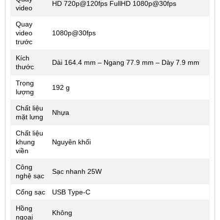
HD 720p@120fps FullHD 1080p@30fps
video
Quay
video
1080p@30fps
trước
Kích
Dài 164.4 mm – Ngang 77.9 mm – Dày 7.9 mm
thước
Trọng
192 g
lượng
Chất liệu
Nhựa
mặt lưng
Chất liệu
khung
Nguyên khối
viền
Công
Sạc nhanh 25W
nghệ sạc
Cổng sạc
USB Type-C
Hồng
Không
ngoại