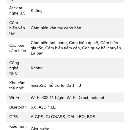
Jack tai
Không
nghe 3.5
Cảm
biến vân
Cảm biến vân tay cạnh bên
tay
Cảm biến ánh sáng, Cảm biến áp kế, Cảm biến
Các loại
gia tốc, Cảm biến tiệm cận, Con quay hồi chuyển,
cảm biến
La bàn
Công
nghệ
Không
NFC
Khe cắm
microSD, hỗ trợ tối đa 1 TB
thẻ nhớ
Wi-Fi
Wi-Fi 802.11 b/g/n, Wi-Fi Direct, hotspot
Bluetooth
5.0, A2DP, LE
GPS
A-GPS, GLONASS, GALILEO, BDS
Kiểu màn
Giọt nước