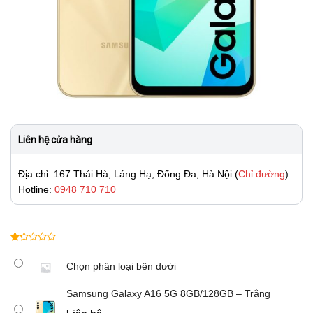
Liên hệ cửa hàng
Địa chỉ: 167 Thái Hà, Láng Hạ, Đống Đa, Hà Nội (
Chỉ đường
)
Hotline:
0948 710 710
1.00
3
trên
Chọn phân loại bên dưới
5
dựa
Samsung Galaxy A16 5G 8GB/128GB – Trắng
trên
đánh
Liên hệ