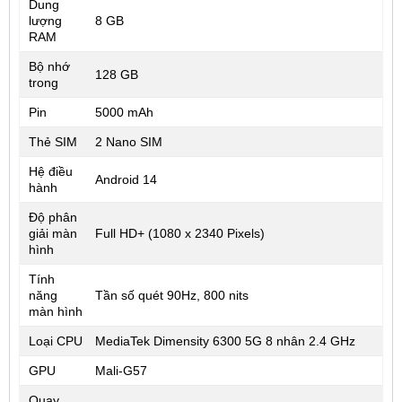
Dung
lượng
8 GB
RAM
Bộ nhớ
128 GB
trong
Pin
5000 mAh
Thẻ SIM
2 Nano SIM
Hệ điều
Android 14
hành
Độ phân
giải màn
Full HD+ (1080 x 2340 Pixels)
hình
Tính
năng
Tần số quét 90Hz, 800 nits
màn hình
Loại CPU
MediaTek Dimensity 6300 5G 8 nhân 2.4 GHz
GPU
Mali-G57
Quay