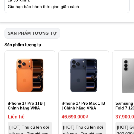
Gia hạn bảo hành thời gian giãn cách
SẢN PHẨM TƯƠNG TỰ
Sản phẩm tương tự
iPhone 17 Pro 1TB |
iPhone 17 Pro Max 1TB
Samsung 
Chính hãng VN/A
| Chính hãng VN/A
Fold 7 1
Liên hệ
46.690.000
₫
37.900.
[HOT] Thu cũ lên đời
[HOT] Thu cũ lên đời
[HOT] G
giá cao - Trợ giá cao
giá cao - Trợ giá cao
200.000đ