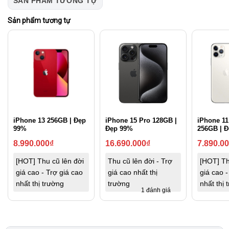
SẢN PHẨM TƯƠNG TỰ
Sản phẩm tương tự
iPhone 13 256GB | Đẹp
iPhone 15 Pro 128GB |
iPhone 11
99%
Đẹp 99%
256GB | 
8.990.000
₫
16.690.000
₫
7.890.0
[HOT] Thu cũ lên đời
Thu cũ lên đời - Trợ
[HOT] Th
giá cao - Trợ giá cao
giá cao nhất thị
giá cao -
nhất thị trường
trường
nhất thị 
1 đánh giá