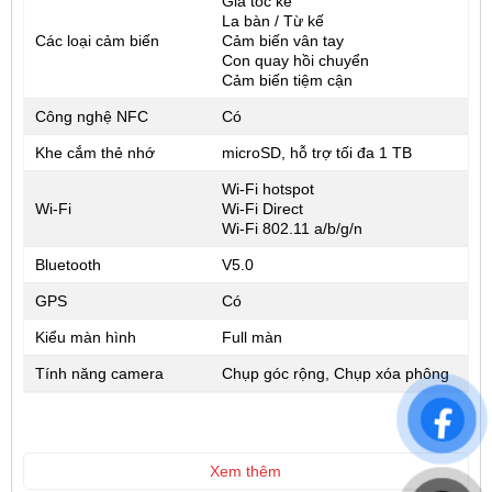
Gia tốc kế
La bàn / Từ kế
Các loại cảm biến
Cảm biến vân tay
Con quay hồi chuyển
Cảm biến tiệm cận
Công nghệ NFC
Có
Khe cắm thẻ nhớ
microSD, hỗ trợ tối đa 1 TB
Wi-Fi hotspot
Wi-Fi
Wi-Fi Direct
Wi-Fi 802.11 a/b/g/n
Bluetooth
V5.0
GPS
Có
Kiểu màn hình
Full màn
Tính năng camera
Chụp góc rộng, Chụp xóa phông
Xem thêm