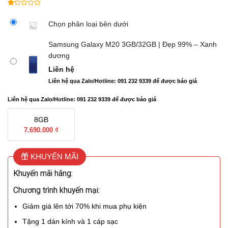
1.00
2
trên
Chọn phân loại bên dưới
5
dựa
Samsung Galaxy M20 3GB/32GB | Đẹp 99% – Xanh
trên
dương
đánh
giá
Liên hệ
Liên hệ qua Zalo/Hotline: 091 232 9339 để được báo giá
Liên hệ qua Zalo/Hotline: 091 232 9339 để được báo giá
8GB
7.690.000 ₫
KHUYẾN MÃI
Khuyến mãi hãng:
Chương trình khuyến mại:
Giảm giá lên tới 70% khi mua phụ kiện
Tặng 1 dán kính và 1 cáp sạc