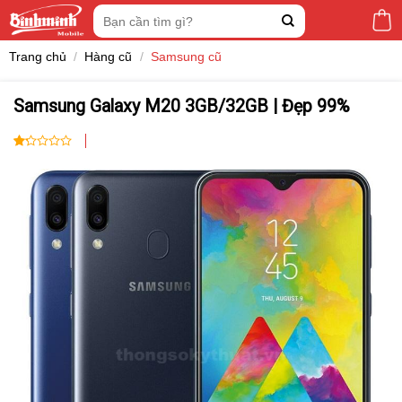
Skip
Tìm
to
kiếm:
content
Trang chủ
/
Hàng cũ
/
Samsung cũ
Samsung Galaxy M20 3GB/32GB | Đẹp 99%
1.00
2
trên
5
dựa
trên
đánh
giá