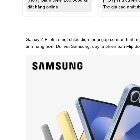
[HOT] Giảm thêm 200.000đ khi
[HOT] Thu cũ lên đ
đặt hàng online
Trợ giá cao nhất t
Galaxy Z Flip6 là một chiếc điện thoại gập có màn hình 
tính năng hơn. Đối với Samsung, đây là phiên bản Flip đư