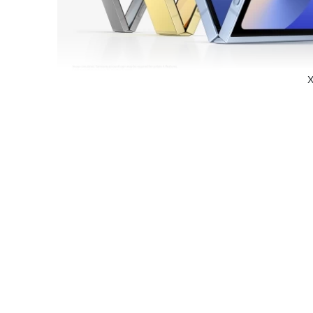
X
Thiết kế của Galaxy Z Flip6 không có nhiều thay 
Galaxy Z Flip6 có diện mạo trông khá giống với Samsung 
kính kép, camera selfie có lỗ bấm và cách sắp xếp các cổ
Nếu nhìn thoáng qua sẽ khó có thể nhận thấy sự khác biệt
kế dòng nước. Nhưng thiết kế của phiên bản mới có phần 
kế tương đối mềm mại với các đường bo góc.
Điểm đáng chú ý là máy có phần nếp nhăn trên màn hình 
Glass Victus 2, giúp máy cứng cáp, mạnh mẽ hơn so với m