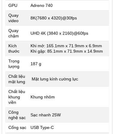
GPU
Adreno 740
Quay
8K(7680 x 4320)@30fps
video
Quay
UHD 4K (3840 x 2160)@60fps
chậm
Kích
Khi mở: 165.1mm x 71.9mm x 6.9mm
thước
Khi gập: 85.1mm x 71.9mm x 14.9mm
Trọng
187 g
lượng
Chất liệu
Mặt lưng kính cường lực
mặt lưng
Chất liệu
khung
Khung nhôm
viền
Công
Sạc nhanh 25W
nghệ sạc
Cổng sạc
USB Type-C