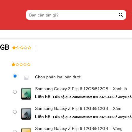
Tìm
kiếm:
2GB
1.00
7
trên
5
dựa
1.00
7
trên
trên
Chọn phân loại bên dưới
đánh
5
giá
dựa
Samsung Galaxy Z Flip 6 12GB/512GB – Xanh lá
trên
đánh
Liên hệ
Liên hệ qua Zalo/Hotline: 091 232 9339 để được bá
giá
Samsung Galaxy Z Flip 6 12GB/512GB – Xám
Liên hệ
Liên hệ qua Zalo/Hotline: 091 232 9339 để được bá
Samsung Galaxy Z Flip 6 12GB/512GB – Vàng