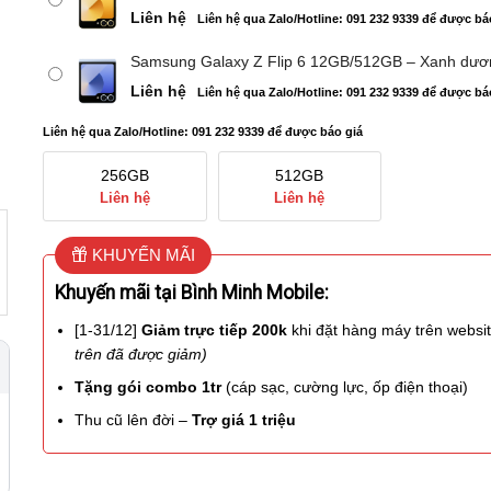
Liên hệ
Liên hệ qua Zalo/Hotline: 091 232 9339 để được bá
Samsung Galaxy Z Flip 6 12GB/512GB – Xanh dươ
Liên hệ
Liên hệ qua Zalo/Hotline: 091 232 9339 để được bá
Liên hệ qua Zalo/Hotline: 091 232 9339 để được báo giá
256GB
512GB
Liên hệ
Liên hệ
KHUYẾN MÃI
Khuyến mãi tại Bình Minh Mobile:
[1-31/12]
Giảm trực tiếp 200k
khi đặt hàng máy trên websi
trên đã được giảm)
Tặng gói combo 1tr
(cáp sạc, cường lực, ốp điện thoại)
Thu cũ lên đời –
Trợ giá 1 triệu