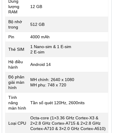
Dung
lượng
12 GB
RAM
Bộ nhớ
512 GB
trong
Pin
4000 mAh
1 Nano-sim & 1 E-sim
Thẻ SIM
2 E-sim
Hệ điều
Android 14
hành
Độ phân
MH chính: 2640 x 1080
giải màn
MH phụ: 748 x 720
hình
Tính
năng
Tần số quét 120Hz, 2600nits
màn hình
Octa-core (1×3.36 GHz Cortex-X3 &
Loại CPU
2×2.8 GHz Cortex-A715 & 2×2.8 GHz
Cortex-A710 & 3×2.0 GHz Cortex-A510)