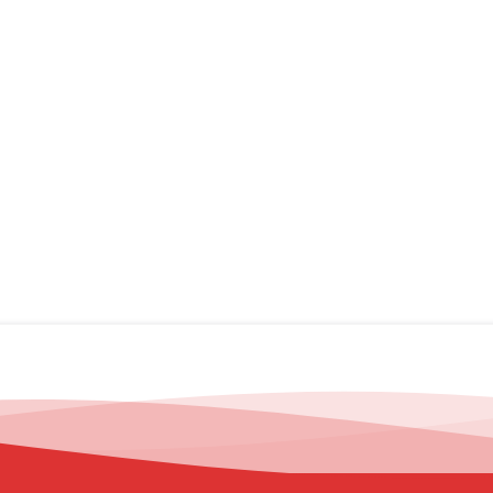
 việc Samsung đã sử dụng kính siêu mỏng (UTG) dày hơn trên màn
 ra, chính Samsung cũng cho biết họ đã sản xuất Z Flip6 như là