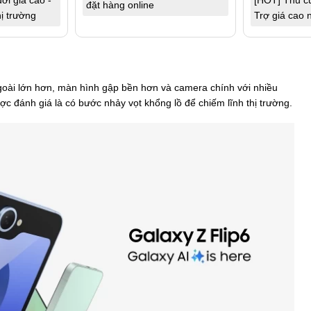
ời giá cao -
[HOT] Thu cũ
đặt hàng online
hị trường
Trợ giá cao n
ngoài lớn hơn, màn hình gập bền hơn và camera chính với nhiều
ợc đánh giá là có bước nhảy vọt khổng lồ để chiếm lĩnh thị trường.