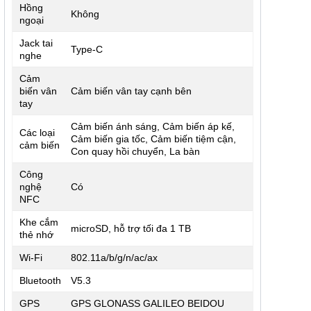
Hồng
Không
ngoại
Jack tai
Type-C
nghe
Cảm
biến vân
Cảm biến vân tay cạnh bên
tay
Cảm biến ánh sáng, Cảm biến áp kế,
Các loại
Cảm biến gia tốc, Cảm biến tiệm cận,
cảm biến
Con quay hồi chuyển, La bàn
Công
nghệ
Có
NFC
Khe cắm
microSD, hỗ trợ tối đa 1 TB
thẻ nhớ
Wi-Fi
802.11a/b/g/n/ac/ax
Bluetooth
V5.3
GPS
GPS GLONASS GALILEO BEIDOU