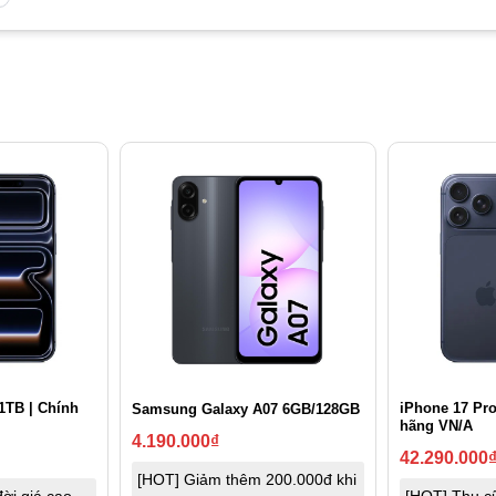
1TB | Chính
iPhone 17 Pr
Samsung Galaxy A07 6GB/128GB
hãng VN/A
4.190.000
₫
42.290.000
[HOT] Giảm thêm 200.000đ khi