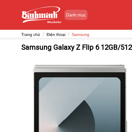
Skip
to
Danh mục
content
/
/
Trang chủ
Điện thoại
Samsung
Samsung Galaxy Z Flip 6 12GB/51