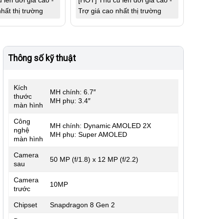
 lên đời giá cao -
[HOT] Thu cũ lên đời giá cao -
hất thị trường
Trợ giá cao nhất thị trường
Thông số kỹ thuật
Kích
MH chính: 6.7″
thước
MH phụ: 3.4″
màn hình
Công
MH chính: Dynamic AMOLED 2X
nghệ
MH phụ: Super AMOLED
màn hình
Camera
50 MP (f/1.8) x 12 MP (f/2.2)
sau
Camera
10MP
trước
Chipset
Snapdragon 8 Gen 2