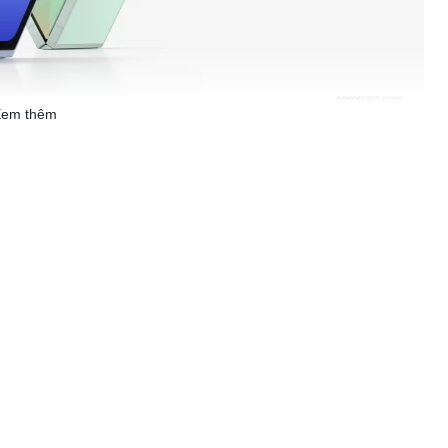
em thêm
đổi
Galaxy Flip5. Bạn có thể thấy rằng điện thoại có camera sau ống
ng và nút giống như Flip5.
, bởi Samsung Galaxy Z Flip6 vẫn tiếp tục kế thừa ý tưởng thiết
vuông vức, góc cạnh và sắc sảo hơn. Trong khi đó, Flip5 có thiết
gập nhỏ hơn với bản lề bền được cải tiến nhờ sử dụng Gorilla
ẫu hiện tại.