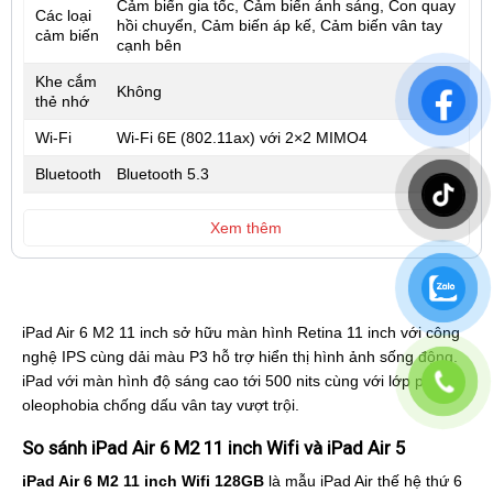
Cảm biến gia tốc, Cảm biến ánh sáng, Con quay
Các loại
hồi chuyển, Cảm biến áp kế, Cảm biến vân tay
cảm biến
cạnh bên
Khe cắm
Không
thẻ nhớ
Wi-Fi
Wi‑Fi 6E (802.11ax) với 2×2 MIMO4
Bluetooth
Bluetooth 5.3
Xem thêm
iPad Air 6 M2 11 inch sở hữu màn hình Retina 11 inch với công
nghệ IPS cùng dải màu P3 hỗ trợ hiển thị hình ảnh sống động.
iPad với màn hình độ sáng cao tới 500 nits cùng với lớp phủ
oleophobia chống dấu vân tay vượt trội.
So sánh iPad Air 6 M2 11 inch Wifi và iPad Air 5
iPad Air 6 M2 11 inch Wifi 128GB
là mẫu iPad Air thế hệ thứ 6