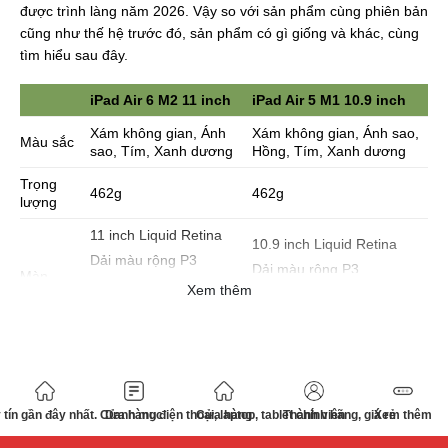
được trình làng năm 2026. Vậy so với sản phẩm cùng phiên bản
cũng như thế hệ trước đó, sản phẩm có gì giống và khác, cùng
tìm hiểu sau đây.
iPad Air 6 M2 11 inch
iPad Air 5 M1 10.9 inch
Xám không gian, Ánh
Xám không gian, Ánh sao,
Màu sắc
sao, Tím, Xanh dương
Hồng, Tím, Xanh dương
Trọng
462g
462g
lượng
11 inch Liquid Retina
10.9 inch Liquid Retina
Dải màu rộng P3
Dải màu rộng P3
Màn
True Tone
Xem thêm
hình
True Tone
Lớp phủ chống phản
Lớp phủ chống phản chiếu
chiếu
Chip M2
Chip M1
CPU 8 lõi – GPU 10
CPU 8 lõi – GPU 8 lõi
CPU
lõi
tín gần đây nhất. Cửa hàng điện thoại, laptop, tablet chính hãng, giá rẻ
Danh mục
Cửa hàng
Thành viên
Xem thêm
Neural Engine 16 lõi
Neural Engine 16 lõi