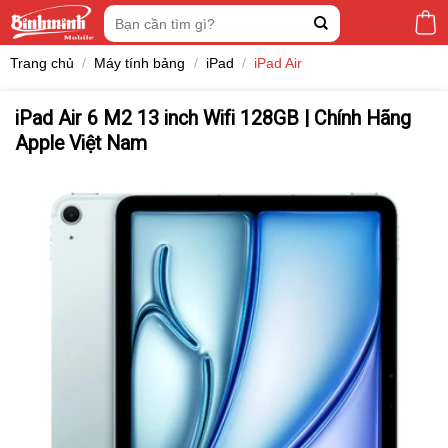
Skip
Tìm
to
kiếm:
content
Trang chủ
/
Máy tính bảng
/
iPad
/
iPad Air
iPad Air 6 M2 13 inch Wifi 128GB | Chính Hãng
Apple Việt Nam