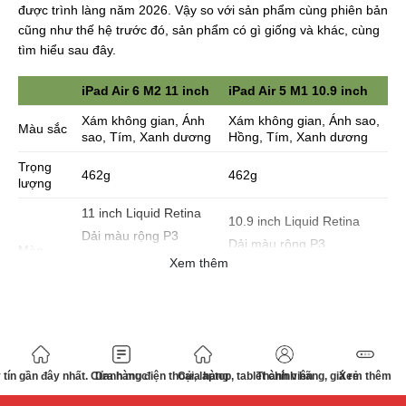
được trình làng năm 2026. Vậy so với sản phẩm cùng phiên bản
cũng như thế hệ trước đó, sản phẩm có gì giống và khác, cùng
tìm hiểu sau đây.
iPad Air 6 M2 11 inch
iPad Air 5 M1 10.9 inch
Xám không gian, Ánh
Xám không gian, Ánh sao,
Màu sắc
sao, Tím, Xanh dương
Hồng, Tím, Xanh dương
Trọng
462g
462g
lượng
11 inch Liquid Retina
10.9 inch Liquid Retina
Dải màu rộng P3
Dải màu rộng P3
Màn
True Tone
Xem thêm
hình
True Tone
Lớp phủ chống phản
Lớp phủ chống phản chiếu
chiếu
Chip M2
Chip M1
CPU 8 lõi – GPU 10
CPU 8 lõi – GPU 8 lõi
CPU
lõi
tín gần đây nhất. Cửa hàng điện thoại, laptop, tablet chính hãng, giá rẻ
Danh mục
Cửa hàng
Thành viên
Xem thêm
Neural Engine 16 lõi
Neural Engine 16 lõi