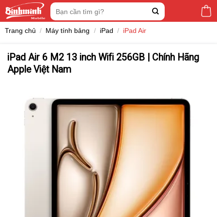
Skip
Tìm
to
kiếm:
content
Trang chủ
/
Máy tính bảng
/
iPad
/
iPad Air
iPad Air 6 M2 13 inch Wifi 256GB | Chính Hãng
Apple Việt Nam