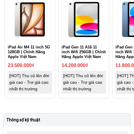
iPad Air M4 11 inch 5G
iPad Gen 11 A16 11
iPad Gen 
128GB | Chính Hãng
inch Wifi 256GB | Chính
inch Wifi
Apple Việt Nam
Hãng Apple Việt Nam
Hãng App
23.500.000
₫
14.200.000
₫
11.800.
[HOT] Thu cũ lên đời
[HOT] Thu cũ lên đời
[HOT] Th
giá cao - Trợ giá cao
giá cao - Trợ giá cao
giá cao -
nhất thị trường
nhất thị trường
nhất thị 
Thông số kỹ thuật