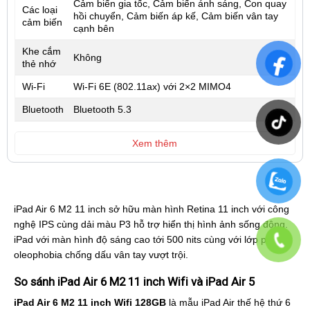
Cảm biến gia tốc, Cảm biến ánh sáng, Con quay
Các loại
hồi chuyển, Cảm biến áp kế, Cảm biến vân tay
cảm biến
cạnh bên
Khe cắm
Không
thẻ nhớ
Wi-Fi
Wi‑Fi 6E (802.11ax) với 2×2 MIMO4
Bluetooth
Bluetooth 5.3
Xem thêm
iPad Air 6 M2 11 inch sở hữu màn hình Retina 11 inch với công
nghệ IPS cùng dải màu P3 hỗ trợ hiển thị hình ảnh sống động.
iPad với màn hình độ sáng cao tới 500 nits cùng với lớp phủ
oleophobia chống dấu vân tay vượt trội.
So sánh iPad Air 6 M2 11 inch Wifi và iPad Air 5
iPad Air 6 M2 11 inch Wifi 128GB
là mẫu iPad Air thế hệ thứ 6