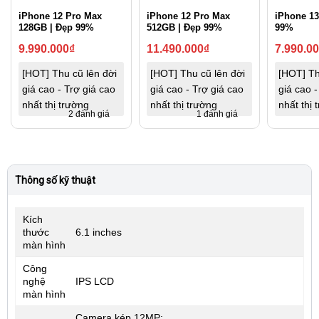
iPhone 12 Pro Max
iPhone 12 Pro Max
iPhone 13
128GB | Đẹp 99%
512GB | Đẹp 99%
99%
9.990.000
₫
11.490.000
₫
7.990.0
[HOT] Thu cũ lên đời
[HOT] Thu cũ lên đời
[HOT] Th
giá cao - Trợ giá cao
giá cao - Trợ giá cao
giá cao -
nhất thị trường
nhất thị trường
nhất thị 
2 đánh giá
1 đánh giá
Thông số kỹ thuật
Kích
thước
6.1 inches
màn hình
Công
nghệ
IPS LCD
màn hình
Camera kép 12MP: