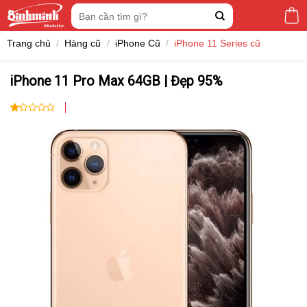
Skip
Tìm
to
kiếm:
content
Trang chủ
/
Hàng cũ
/
iPhone Cũ
/
iPhone 11 Series cũ
iPhone 11 Pro Max 64GB | Đẹp 95%
1.00
5
trên
5
dựa
trên
đánh
giá