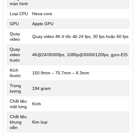
màn hình
Loại CPU
Hexa-core
GPU
Apple GPU
Quay
Quay video 4K ở tốc độ 24 fps, 30 fps hoặc 60 fps
video
Quay
video
4K@24/30/60fps, 1080p@30/60/120fps, gyro-EIS
trước
Kích
150.9mm – 75.7mm – 8.3mm
thước
Trọng
194 gram
lượng
Chất liệu
Kính
mặt lưng
Chất liệu
khung
Kim loại
viền