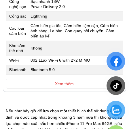
Công
Sạc nhanh 18W
nghệ sạc
Power Delivery 2.0
Cổng sạc
Lightning
Cảm biến gia tốc, Cảm biến tiệm cận, Cảm biến
Các loại
ánh sáng, La bàn, Con quay hồi chuyển, Cảm
cảm biến
biến áp kế
Khe cắm
Không
thẻ nhớ
Wi-Fi
802.11ax Wi‑Fi 6 with 2×2 MIMO
Bluetooth
Bluetooth 5.0
Xem thêm
Nếu như bây giờ để lựa chọn một thiết bị có thể sử dụng ổn
định và được cập nhật trong khoảng 3 năm nữa thì không có sự
lựa chọn nào xuất sắc hơn chiếc iPhone 11 Pro Max 64GB, siêu