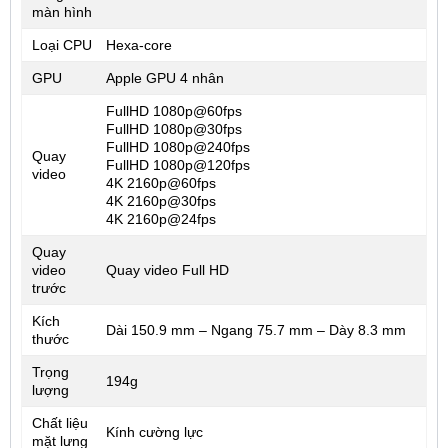
màn hình
Loại CPU
Hexa-core
GPU
Apple GPU 4 nhân
FullHD 1080p@60fps
FullHD 1080p@30fps
FullHD 1080p@240fps
Quay
FullHD 1080p@120fps
video
4K 2160p@60fps
4K 2160p@30fps
4K 2160p@24fps
Quay
video
Quay video Full HD
trước
Kích
Dài 150.9 mm – Ngang 75.7 mm – Dày 8.3 mm
thước
Trọng
194g
lượng
Chất liệu
Kính cường lực
mặt lưng