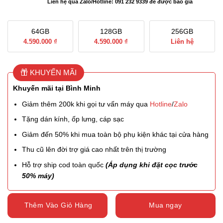
Liên hệ qua Zalo/Hotline: 091 232 9339 để được báo giá
64GB
128GB
256GB
4.590.000 ₫
4.590.000 ₫
Liên hệ
KHUYẾN MÃI
Khuyến mãi tại Bình Minh
Giảm thêm 200k khi gọi tư vấn máy qua
Hotline
/
Zalo
Tặng dán kính, ốp lưng, cáp sạc
Giảm đến 50% khi mua toàn bộ phụ kiện khác tại cửa hàng
Thu cũ lên đời trợ giá cao nhất trên thị trường
Hỗ trợ ship cod toàn quốc
(Áp dụng khi đặt cọc trước
50% máy)
Thêm Vào Giỏ Hàng
Mua ngay