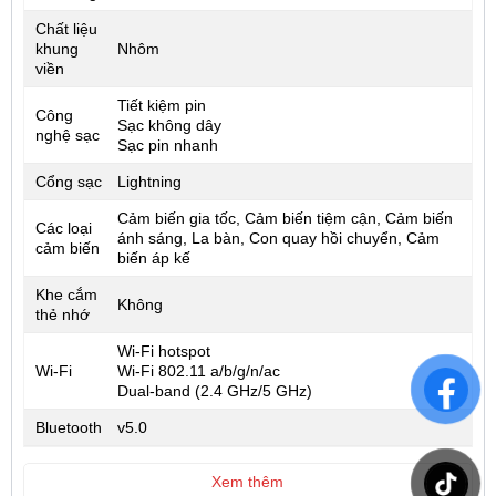
Chất liệu
khung
Nhôm
viền
Tiết kiệm pin
Công
Sạc không dây
nghệ sạc
Sạc pin nhanh
Cổng sạc
Lightning
Cảm biến gia tốc, Cảm biến tiệm cận, Cảm biến
Các loại
ánh sáng, La bàn, Con quay hồi chuyển, Cảm
cảm biến
biến áp kế
Khe cắm
Không
thẻ nhớ
Wi-Fi hotspot
Wi-Fi
Wi-Fi 802.11 a/b/g/n/ac
Dual-band (2.4 GHz/5 GHz)
Bluetooth
v5.0
Xem thêm