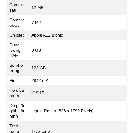
Camera
12 MP
sau
Camera
7 MP
trước
Chipset
Apple A12 Bionic
Dung
lượng
3 GB
RAM
Bộ nhớ
128 GB
trong
Pin
2942 mAh
Hệ điều
iOS 15
hành
Độ phân
giải màn
Liquid Retina (828 x 1792 Pixels)
hình
Tính
năng
True-tone