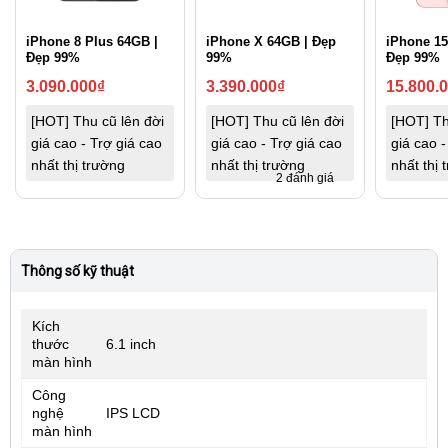
iPhone 8 Plus 64GB |
iPhone X 64GB | Đẹp
iPhone 15
Đẹp 99%
99%
Đẹp 99%
3.090.000
₫
3.390.000
₫
15.800.
[HOT] Thu cũ lên đời
[HOT] Thu cũ lên đời
[HOT] Th
giá cao - Trợ giá cao
giá cao - Trợ giá cao
giá cao -
nhất thị trường
nhất thị trường
nhất thị 
2 đánh giá
Thông số kỹ thuật
Kích
thước
6.1 inch
màn hình
Công
nghệ
IPS LCD
màn hình