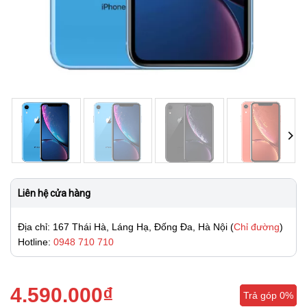
Liên hệ cửa hàng
Địa chỉ: 167 Thái Hà, Láng Hạ, Đống Đa, Hà Nội (
Chỉ đường
)
Hotline:
0948 710 710
4.590.000
₫
Trả góp 0%
Trả góp 0%
Trả góp 0%