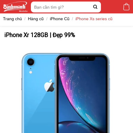
Skip
Tìm
to
kiếm:
content
Trang chủ
/
Hàng cũ
/
iPhone Cũ
/
iPhone Xs series cũ
iPhone Xr 128GB | Đẹp 99%