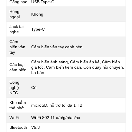
Cổng sạc
USB Type-C
Hồng
Không
ngoại
Jack tai
Type-C
nghe
Cảm
biến vân
Cảm biến vân tay cạnh bên
tay
Cảm biến ánh sáng, Cảm biến áp kế, Cảm biến
Các loại
gia tốc, Cảm biến tiệm cận, Con quay hồi chuyển,
cảm biến
La bàn
Công
nghệ
Có
NFC
Khe cắm
microSD, hỗ trợ tối đa 1 TB
thẻ nhớ
Wi-Fi
Wi-Fi 802.11 a/b/g/n/ac/ax
Bluetooth
V5.3