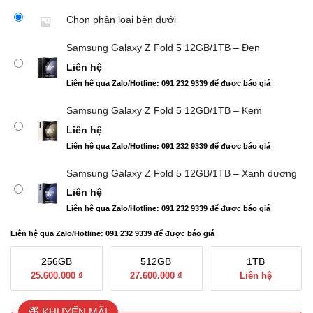
1.00
2
trên
Chọn phân loại bên dưới
5
dựa
Samsung Galaxy Z Fold 5 12GB/1TB – Đen
trên
đánh
Liên hệ
giá
Liên hệ qua Zalo/Hotline: 091 232 9339 để được báo giá
Samsung Galaxy Z Fold 5 12GB/1TB – Kem
Liên hệ
Liên hệ qua Zalo/Hotline: 091 232 9339 để được báo giá
Samsung Galaxy Z Fold 5 12GB/1TB – Xanh dương
Liên hệ
Liên hệ qua Zalo/Hotline: 091 232 9339 để được báo giá
Liên hệ qua Zalo/Hotline: 091 232 9339 để được báo giá
256GB
512GB
1TB
25.600.000 ₫
27.600.000 ₫
Liên hệ
KHUYẾN MÃI