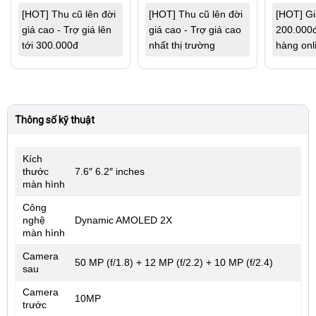
[HOT] Thu cũ lên đời
[HOT] Thu cũ lên đời
[HOT] G
giá cao - Trợ giá lên
giá cao - Trợ giá cao
200.000đ
tới 300.000đ
nhất thị trường
hàng onl
Thông số kỹ thuật
Kích
thước
7.6″ 6.2″ inches
màn hình
Công
nghệ
Dynamic AMOLED 2X
màn hình
Camera
50 MP (f/1.8) + 12 MP (f/2.2) + 10 MP (f/2.4)
sau
Camera
10MP
trước