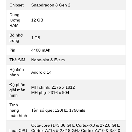
Chipset
Snapdragon 8 Gen 2
Dung
lượng
12 GB
RAM
Bộ nhớ
1 TB
trong
Pin
4400 mAh
Thẻ SIM
Nano-sim & E-sim
Hệ điều
Android 14
hành
Độ phân
MH chính: 2176 x 1812
giải màn
MH phụ: 2316 x 904
hình
Tính
năng
Tần số quét 120Hz, 1750nits
màn hình
Octa-core (1×3.36 GHz Cortex-X3 & 2×2.8 GHz
Loại CPU
Cortex-A715 & 2×2.8 GHz Cortex-A710 & 3×2.0