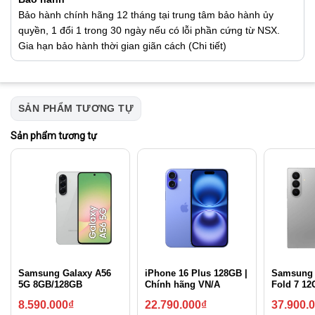
Bảo hành chính hãng 12 tháng tại trung tâm bảo hành ủy
quyền, 1 đổi 1 trong 30 ngày nếu có lỗi phần cứng từ NSX.
Gia hạn bảo hành thời gian giãn cách (Chi tiết)
SẢN PHẨM TƯƠNG TỰ
Sản phẩm tương tự
Samsung Galaxy A56
iPhone 16 Plus 128GB |
Samsung 
5G 8GB/128GB
Chính hãng VN/A
Fold 7 1
8.590.000
₫
22.790.000
₫
37.900.