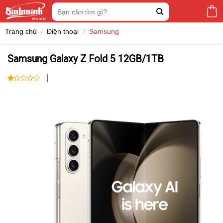
Skip
Tìm
to
kiếm:
content
Trang chủ
/
Điện thoại
/
Samsung
Samsung Galaxy Z Fold 5 12GB/1TB
1.00
2
trên
5
dựa
trên
đánh
giá