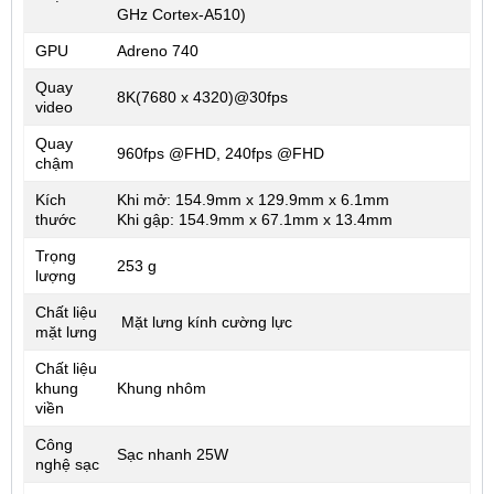
GHz Cortex-A510)
GPU
Adreno 740
Quay
8K(7680 x 4320)@30fps
video
Quay
960fps @FHD, 240fps @FHD
chậm
Kích
Khi mở: 154.9mm x 129.9mm x 6.1mm
thước
Khi gập: 154.9mm x 67.1mm x 13.4mm
Trọng
253 g
lượng
Chất liệu
Mặt lưng kính cường lực
mặt lưng
Chất liệu
khung
Khung nhôm
viền
Công
Sạc nhanh 25W
nghệ sạc