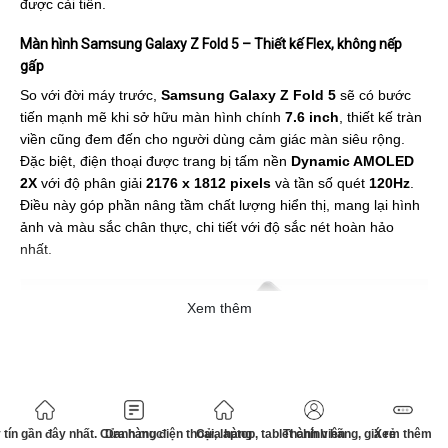
được cải tiến.
Màn hình Samsung Galaxy Z Fold 5 – Thiết kế Flex, không nếp
gấp
So với đời máy trước,
Samsung Galaxy Z Fold 5
sẽ có bước
tiến mạnh mẽ khi sở hữu màn hình chính
7.6 inch
, thiết kế tràn
viền cũng đem đến cho người dùng cảm giác màn siêu rộng.
Đặc biệt, điện thoại được trang bị tấm nền
Dynamic AMOLED
2X
với độ phân giải
2176 x 1812
pixels
và tần số quét
120Hz
.
Điều này góp phần nâng tầm chất lượng hiển thị, mang lại hình
ảnh và màu sắc chân thực, chi tiết với độ sắc nét hoàn hảo
nhất.
Xem thêm
tín gần đây nhất. Cửa hàng điện thoại, laptop, tablet chính hãng, giá rẻ
Danh mục
Cửa hàng
Thành viên
Xem thêm